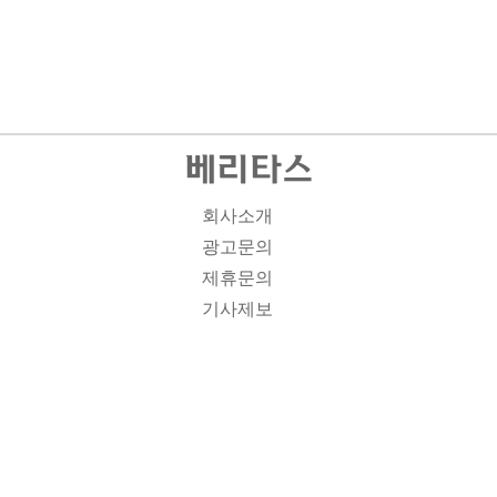
회사소개
광고문의
제휴문의
기사제보
개인정보취급방침
주소1: 서울시 종로구 대학로 19, 기독교회관 1012A호 인
터넷신문등록번호 : 서울 아00701 | 등록일 : 2008.11.12 |