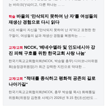
는 바라크(ברך)이고, 다른 하나는 ... ...
바울의 '만삭되지 못하여 난 자'를 여성들의
학술
재생산 경험으로 다시 읽다
사도 바울이 자신을 "만삭되지 못하여 난 자"라고 표현한 한
구절이, 여성들의 삶과 재생산 경험을 복원하는 ... ...
NCCK, '베네수엘라 및 인도네시아 강
교계/교회
진 피해 구호를 위한 한국교회 사랑 나눔'
한국기독교교회협의회(NCCK, 박승렬 총무) 디아코니아위원
회(송정경위원장)가 최근 강력한 지진으로 막대한 ...
"적대를 종식하고 평화적 공존의 길로
교계/교회
나아가길"
한국기독교교회협의회(NCCK, 총무 박승렬 목사) 화해통일
위원회(위원장 김현호 사제)가 2026년 '8.15 한(조선)반도 ...