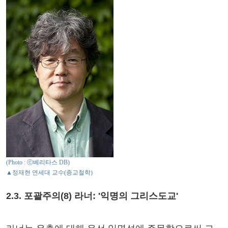
(Photo : ⓒ베리타스 DB)
▲정재현 연세대 교수(종교철학)
2.3. 포괄주의(8) 라너: '익명의 그리스도교'