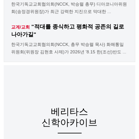
한국기독교교회협의회(NCCK, 박승렬 총무) 디아코니아위원
회(송정경위원장)가 최근 강력한 지진으로 막대한 ...
"적대를 종식하고 평화적 공존의 길로
교계/교회
나아가길"
한국기독교교회협의회(NCCK, 총무 박승렬 목사) 화해통일
위원회(위원장 김현호 사제)가 2026년 '8.15 한(조선)반도 ...
베리타스
신학아카이브