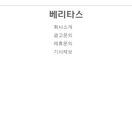
회사소개
광고문의
제휴문의
기사제보
개인정보취급방침
주소1: 서울시 종로구 대학로 19, 기독교회관 1012A호 인
터넷신문등록번호 : 서울 아00701 | 등록일 : 2008.11.12 |
제호 : 베리타스 | 발행인-편집인: 김진한 | 청소년보호책임
자 : 이민애 | 베리타스의 모든 콘텐츠(기사)는 저작권법의
보호를 받는 바, 무단전재, 복사, 배포 등을 금합니다. [콘텐
츠 문의] Tel : 02-3673-3927 l Fax : 02-6280-1799