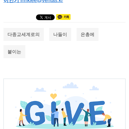
이인기
ihnklee@veritas.kr
다종교세계로의
나들이
은총에
붙이는