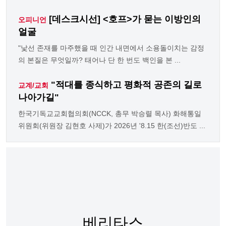
[데스크시선] <호프>가 묻는 이방인의
오피니언
얼굴
"낯선 존재를 마주했을 때 인간 내면에서 소용돌이치는 감정
의 본질은 무엇일까? 태어나 단 한 번도 백인을 본 ...
"적대를 종식하고 평화적 공존의 길로
교계/교회
나아가길"
한국기독교교회협의회(NCCK, 총무 박승렬 목사) 화해통일
위원회(위원장 김현호 사제)가 2026년 '8.15 한(조선)반도 ...
베리타스