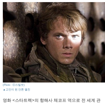
(Photo : ⓒ스틸컷)
▲고인이 된 안톤 옐친
영화 <스타트렉>의 항해사 체코프 역으로 전 세계 관