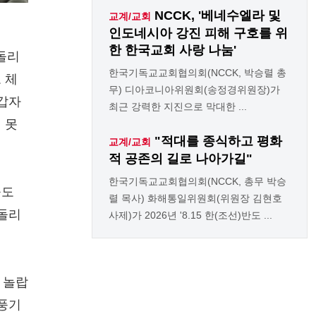
NCCK, '베네수엘라 및
교계/교회
인도네시아 강진 피해 구호를 위
한 한국교회 사랑 나눔'
 돌리
한국기독교교회협의회(NCCK, 박승렬 총
 체
무) 디아코니아위원회(송정경위원장)가
 갑자
최근 강력한 지진으로 막대한 ...
 못
"적대를 종식하고 평화
교계/교회
적 공존의 길로 나아가길"
한국기독교교회협의회(NCCK, 총무 박승
들도
렬 목사) 화해통일위원회(위원장 김현호
 돌리
사제)가 2026년 '8.15 한(조선)반도 ...
 놀랍
 풍기