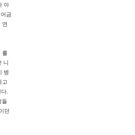
다 아
 어금
 연
 롤
캣 니
시 병
죽고
다.
생들
독이던