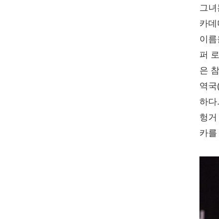
그녀
카데
이름
퍼 
은 
역국
하다
헝거
카를