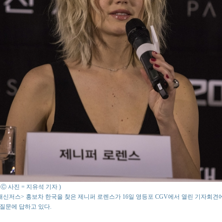
o : Ⓒ 사진 = 지유석 기자 )
패신저스> 홍보차 한국을 찾은 제니퍼 로렌스가 16일 영등포 CGV에서 열린 기자회견
질문에 답하고 있다.