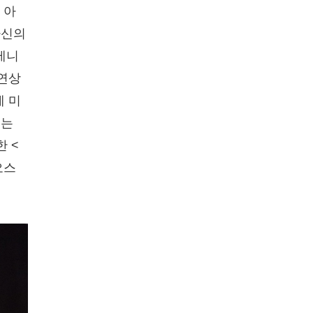
 아
자신의
제니
주연상
례 미
기는
 <
오스