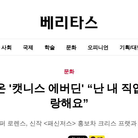
사회
국제
학술
문화
오피니언
기획/대
문화
온 '캣니스 에버딘' “난 내 직
랑해요”
퍼 로렌스, 신작 <패신저스> 홍보차 크리스 프랫과