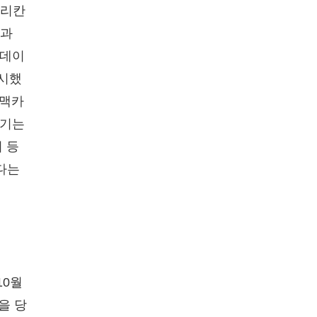
메리칸
등과
<데이
과시했
 맥카
 연기는
 등
다는
10월
을 당