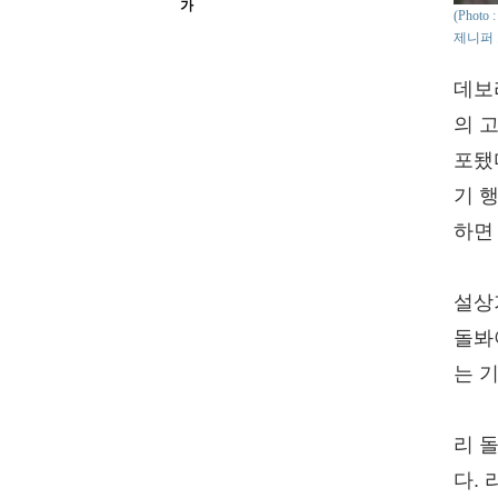
가
(Phot
제니퍼 
데보
의 
포됐
기 
하면
설상
돌봐
는 
리 
다.