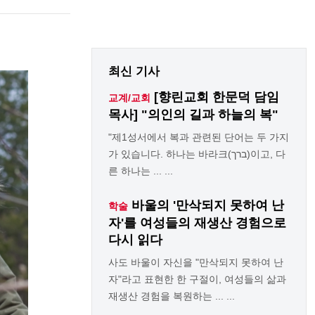
최신 기사
[향린교회 한문덕 담임
교계/교회
목사] "의인의 길과 하늘의 복"
"제1성서에서 복과 관련된 단어는 두 가지
가 있습니다. 하나는 바라크(ברך)이고, 다
른 하나는 ... ...
바울의 '만삭되지 못하여 난
학술
자'를 여성들의 재생산 경험으로
다시 읽다
사도 바울이 자신을 "만삭되지 못하여 난
자"라고 표현한 한 구절이, 여성들의 삶과
재생산 경험을 복원하는 ... ...