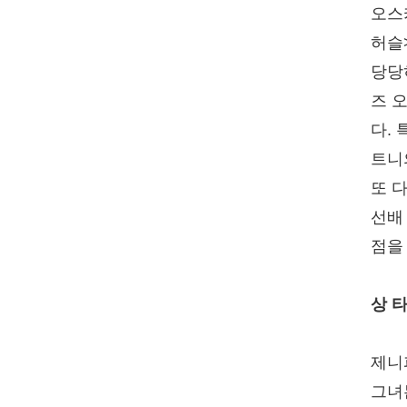
오스
허슬
당당
즈 
다.
트니의
또 
선배
점을
상 
제니
그녀