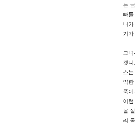
는 
빠를
니가
기가
그녀
캣니
스는
약한
죽이
이런
을 
리 