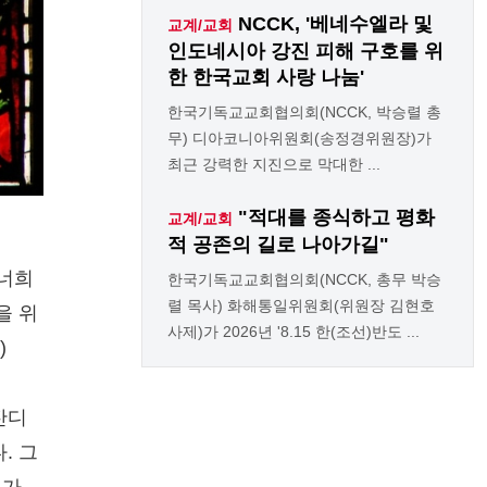
NCCK, '베네수엘라 및
교계/교회
인도네시아 강진 피해 구호를 위
한 한국교회 사랑 나눔'
한국기독교교회협의회(NCCK, 박승렬 총
무) 디아코니아위원회(송정경위원장)가
최근 강력한 지진으로 막대한 ...
"적대를 종식하고 평화
교계/교회
적 공존의 길로 나아가길"
 너희
한국기독교교회협의회(NCCK, 총무 박승
렬 목사) 화해통일위원회(위원장 김현호
을 위
사제)가 2026년 '8.15 한(조선)반도 ...
)
잔디
. 그