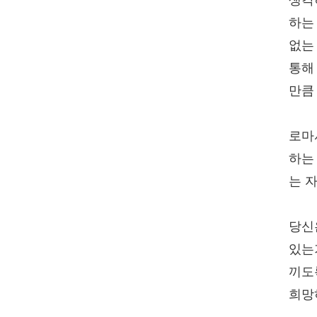
생각
하는
없는
통해
만큼
로마
하는
는 
당신
있는
끼도
희망