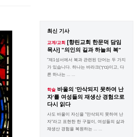
최신 기사
[향린교회 한문덕 담임
교계/교회
목사] "의인의 길과 하늘의 복"
"제1성서에서 복과 관련된 단어는 두 가지
가 있습니다. 하나는 바라크(ברך)이고, 다
른 하나는 ... ...
바울의 '만삭되지 못하여 난
학술
자'를 여성들의 재생산 경험으로
다시 읽다
사도 바울이 자신을 "만삭되지 못하여 난
자"라고 표현한 한 구절이, 여성들의 삶과
재생산 경험을 복원하는 ... ...