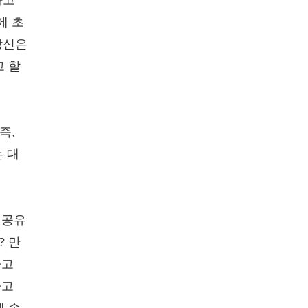
가고
에 초
당신은
고 할
즉,
 대
 공유
? 만
라고
다고