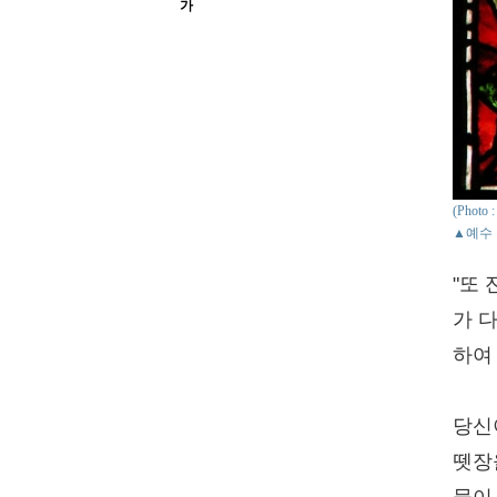
가
(Photo 
▲예수 
"또
가 
하여 
당신
뗏장