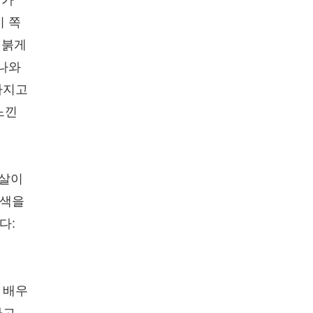
디가
기 쪽
 붉게
 나와
가지고
느낀
름살이
안색을
다:
 배우