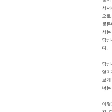
물이
서서
으로
물든
서는
당신
다.
당신
얼마
보게
너는
이렇