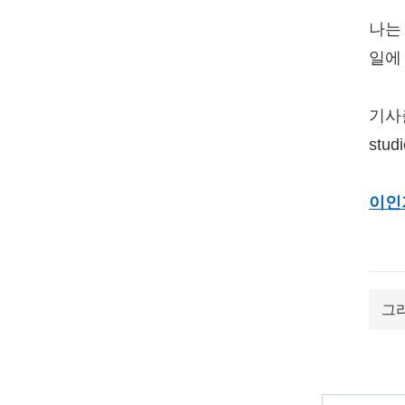
나는 
일에
기사출처
studi
이인
그