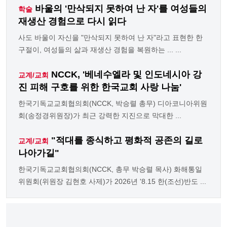
바울의 '만삭되지 못하여 난 자'를 여성들의
학술
재생산 경험으로 다시 읽다
사도 바울이 자신을 "만삭되지 못하여 난 자"라고 표현한 한
구절이, 여성들의 삶과 재생산 경험을 복원하는 ... ...
NCCK, '베네수엘라 및 인도네시아 강
교계/교회
진 피해 구호를 위한 한국교회 사랑 나눔'
한국기독교교회협의회(NCCK, 박승렬 총무) 디아코니아위원
회(송정경위원장)가 최근 강력한 지진으로 막대한 ...
"적대를 종식하고 평화적 공존의 길로
교계/교회
나아가길"
한국기독교교회협의회(NCCK, 총무 박승렬 목사) 화해통일
위원회(위원장 김현호 사제)가 2026년 '8.15 한(조선)반도 ...