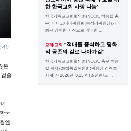
한 한국교회 사랑 나눔'
한국기독교교회협의회(NCCK, 박승렬 총
무) 디아코니아위원회(송정경위원장)가
최근 강력한 지진으로 막대한 ...
"적대를 종식하고 평화
교계/교회
 연기한
적 공존의 길로 나아가길"
한국기독교교회협의회(NCCK, 총무 박승
 많은
렬 목사) 화해통일위원회(위원장 김현호
 곁을
사제)가 2026년 '8.15 한(조선)반도 ...
다이
 한국
4월엔