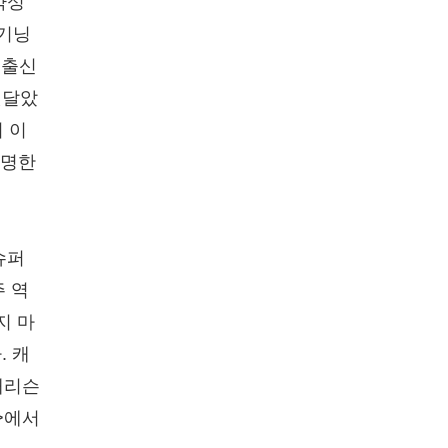
약성
비기닝
 출신
잇달았
 이
유명한
슈퍼
주 역
지 마
. 캐
해리슨
>에서