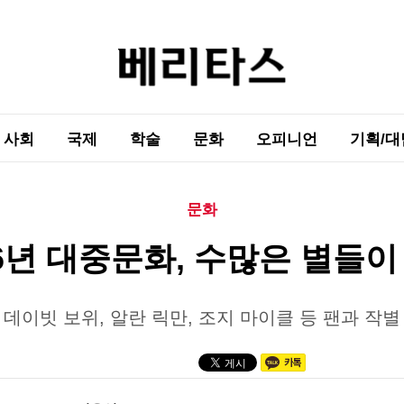
사회
국제
학술
문화
오피니언
기획/대
문화
16년 대중문화, 수많은 별들이
데이빗 보위, 알란 릭만, 조지 마이클 등 팬과 작별