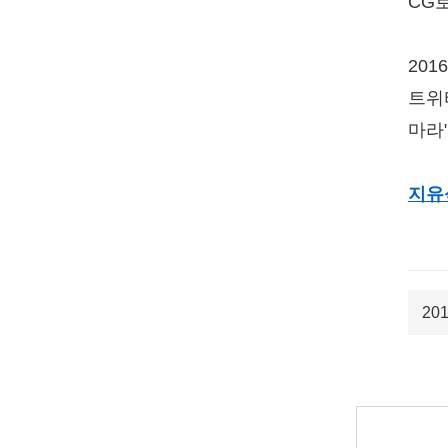
CG
20
트위
마라
지유
20