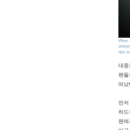
(Phot
2016
캐리 피
대중
팬들
떠났
먼저
하드
팬에