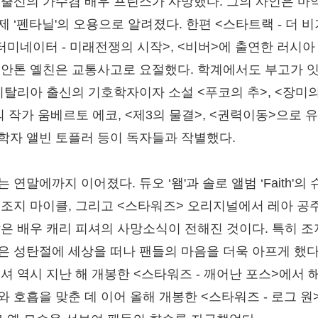
 출신의 가수겸 배우 프린스가 사망했다. 그의 사인은 마
제 ‘펜타닐'의 오용으로 알려졌다. 한편 <스타트랙 - 더 
 <터미네이터 - 미래전쟁의 시작>, <비버>에 출연한 러시아
 안톤 옐친은 교통사고로 요절했다. 학계에서도 부고가 
 이탈리아 출신의 기호학자이자 소설 <푸코의 추>, <장미의
의 작가 움베르토 에코, <제3의 물결>, <권력이동>으로 
학자 앨빈 토플러 등이 독자들과 작별했다.
 연말에까지 이어졌다. 듀오 ‘왬'과 솔로 앨범 ‘Faith'의 
 조지 마이클, 그리고 <스타워즈> 오리지널에서 레아 공
맡은 배우 캐리 피셔의 사망소식이 전해진 것이다. 특히 조
은 성탄절에 세상을 떠나 팬들의 마음을 더욱 아프게 했다
피셔 역시 지난 해 개봉한 <스타워즈 - 깨어난 포스>에서 
와 호흡을 맞춘 데 이어 올해 개봉한 <스타워즈 - 로그 원