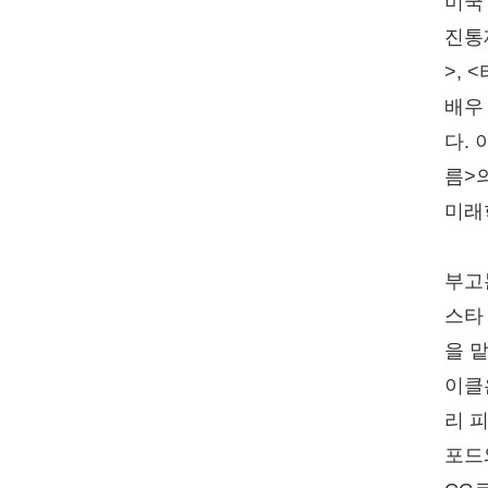
미국
진통
>,
배우
다.
름>
미래
부고는
스타
을 
이클
리 
포드