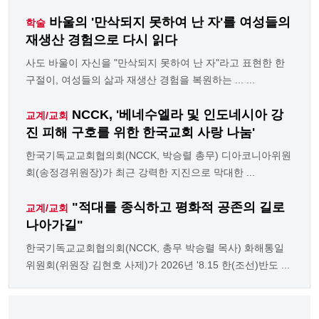
바울의 '만삭되지 못하여 난 자'를 여성들의
학술
재생산 경험으로 다시 읽다
사도 바울이 자신을 "만삭되지 못하여 난 자"라고 표현한 한
구절이, 여성들의 삶과 재생산 경험을 복원하는 ... ...
NCCK, '베네수엘라 및 인도네시아 강
교계/교회
진 피해 구호를 위한 한국교회 사랑 나눔'
한국기독교교회협의회(NCCK, 박승렬 총무) 디아코니아위원
회(송정경위원장)가 최근 강력한 지진으로 막대한 ...
"적대를 종식하고 평화적 공존의 길로
교계/교회
나아가길"
한국기독교교회협의회(NCCK, 총무 박승렬 목사) 화해통일
위원회(위원장 김현호 사제)가 2026년 '8.15 한(조선)반도 ...