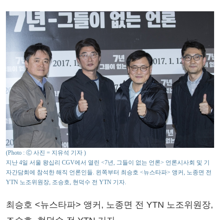
(Photo : Ⓒ 사진 = 지유석 기자 )
지난 4일 서울 왕십리 CGV에서 열린 <7년, 그들이 없는 언론> 언론시사회 및 기
자간담회에 참석한 해직 언론인들. 왼쪽부터 최승호 <뉴스타파> 앵커, 노종면 전
YTN 노조위원장, 조승호, 현덕수 전 YTN 기자.
최승호 <뉴스타파> 앵커, 노종면 전 YTN 노조위원장,