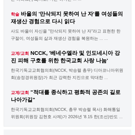
바울의 '만삭되지 못하여 난 자'를 여성들의
학술
재생산 경험으로 다시 읽다
사도 바울이 자신을 "만삭되지 못하여 난 자"라고 표현한 한
구절이, 여성들의 삶과 재생산 경험을 복원하는 ... ...
NCCK, '베네수엘라 및 인도네시아 강
교계/교회
진 피해 구호를 위한 한국교회 사랑 나눔'
한국기독교교회협의회(NCCK, 박승렬 총무) 디아코니아위원
회(송정경위원장)가 최근 강력한 지진으로 막대한 ...
"적대를 종식하고 평화적 공존의 길로
교계/교회
나아가길"
한국기독교교회협의회(NCCK, 총무 박승렬 목사) 화해통일
위원회(위원장 김현호 사제)가 2026년 '8.15 한(조선)반도 ...