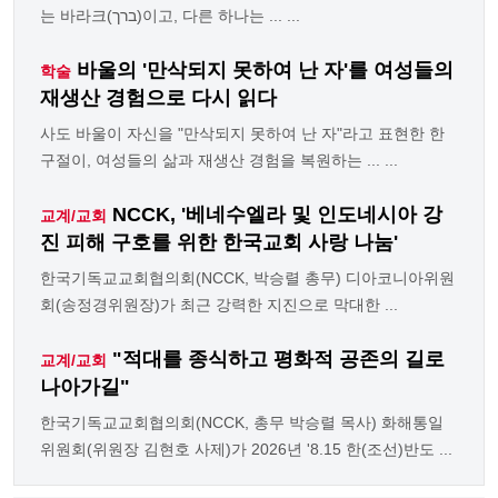
는 바라크(ברך)이고, 다른 하나는 ... ...
바울의 '만삭되지 못하여 난 자'를 여성들의
학술
재생산 경험으로 다시 읽다
사도 바울이 자신을 "만삭되지 못하여 난 자"라고 표현한 한
구절이, 여성들의 삶과 재생산 경험을 복원하는 ... ...
NCCK, '베네수엘라 및 인도네시아 강
교계/교회
진 피해 구호를 위한 한국교회 사랑 나눔'
한국기독교교회협의회(NCCK, 박승렬 총무) 디아코니아위원
회(송정경위원장)가 최근 강력한 지진으로 막대한 ...
"적대를 종식하고 평화적 공존의 길로
교계/교회
나아가길"
한국기독교교회협의회(NCCK, 총무 박승렬 목사) 화해통일
위원회(위원장 김현호 사제)가 2026년 '8.15 한(조선)반도 ...