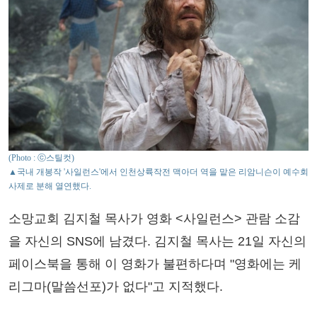
(Photo : ⓒ스틸컷)
▲국내 개봉작 '사일런스'에서 인천상륙작전 맥아더 역을 맡은 리암니슨이 예수회
사제로 분해 열연했다.
소망교회 김지철 목사가 영화 <사일런스> 관람 소감
을 자신의 SNS에 남겼다. 김지철 목사는 21일 자신의
페이스북을 통해 이 영화가 불편하다며 "영화에는 케
리그마(말씀선포)가 없다"고 지적했다.