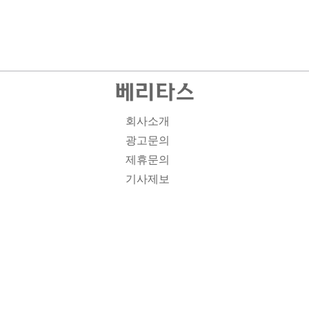
회사소개
광고문의
제휴문의
기사제보
개인정보취급방침
주소1: 서울시 종로구 대학로 19, 기독교회관 1012A호 인
터넷신문등록번호 : 서울 아00701 | 등록일 : 2008.11.12 |
제호 : 베리타스 | 발행인-편집인: 김진한 | 청소년보호책임