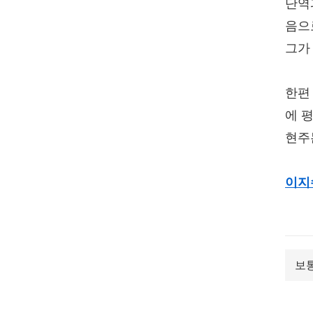
단역
음으
그가
한편
에 
현주는
이지
보