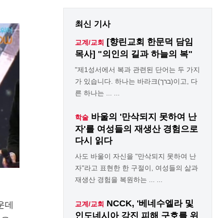
최신 기사
[향린교회 한문덕 담임
교계/교회
목사] "의인의 길과 하늘의 복"
"제1성서에서 복과 관련된 단어는 두 가지
가 있습니다. 하나는 바라크(ברך)이고, 다
른 하나는 ... ...
바울의 '만삭되지 못하여 난
학술
자'를 여성들의 재생산 경험으로
다시 읽다
사도 바울이 자신을 "만삭되지 못하여 난
자"라고 표현한 한 구절이, 여성들의 삶과
재생산 경험을 복원하는 ... ...
NCCK, '베네수엘라 및
가운데
교계/교회
인도네시아 강진 피해 구호를 위