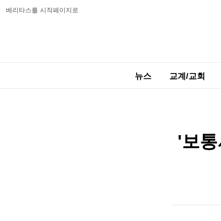
베리타스를 시작페이지로
뉴스
교계/교회
'보통