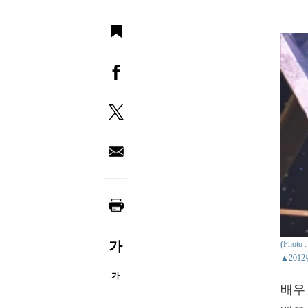
가
(Phot
▲201
가
배우