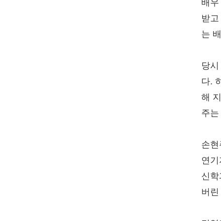
배우
받고
는 
당시
다.
해 
주는
손현
연기
신학
버린