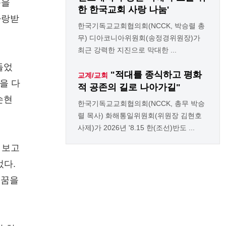
목을
한 한국교회 사랑 나눔'
사랑받
한국기독교교회협의회(NCCK, 박승렬 총
무) 디아코니아위원회(송정경위원장)가
최근 강력한 지진으로 막대한 ...
들었
"적대를 종식하고 평화
교계/교회
을 다
적 공존의 길로 나아가길"
손현
한국기독교교회협의회(NCCK, 총무 박승
렬 목사) 화해통일위원회(위원장 김현호
사제)가 2026년 '8.15 한(조선)반도 ...
 보고
었다.
 꿈을