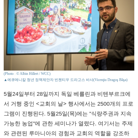
(Photo : © Albin Hillert / WCC)
▲에큐메니칼 청년 정책제안자 빈첸티우 드라고스 바샤(Vicenţiu Dragoş Băşa)
5월24일부터 28일까지 독일 베를린과 비텐부르크에
서 거행 중인 <교회의 날> 행사에서는 2500개의 프로
그램이 진행된다. 5월25일(목)에는 "식량주권과 지속
가능한 농업"에 관한 세미나가 열렸다. 여기서는 주제
와 관련된 루마니아의 경험과 교회의 역할을 강조하