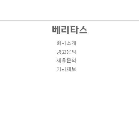
회사소개
광고문의
제휴문의
기사제보
개인정보취급방침
주소1: 서울시 종로구 대학로 19, 기독교회관 1012A호 인
터넷신문등록번호 : 서울 아00701 | 등록일 : 2008.11.12 |
제호 : 베리타스 | 발행인-편집인: 김진한 | 청소년보호책임
자 : 이민애 | 베리타스의 모든 콘텐츠(기사)는 저작권법의
보호를 받는 바, 무단전재, 복사, 배포 등을 금합니다. [콘텐