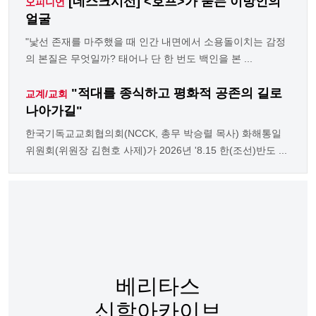
[데스크시선] <호프>가 묻는 이방인의
오피니언
얼굴
"낯선 존재를 마주했을 때 인간 내면에서 소용돌이치는 감정
의 본질은 무엇일까? 태어나 단 한 번도 백인을 본 ...
"적대를 종식하고 평화적 공존의 길로
교계/교회
나아가길"
한국기독교교회협의회(NCCK, 총무 박승렬 목사) 화해통일
위원회(위원장 김현호 사제)가 2026년 '8.15 한(조선)반도 ...
베리타스
신학아카이브