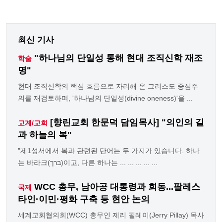
최신 기사
"하나님의 단일성 통해 현대 조직신학 재조
학술
명"
현대 조직신학의 핵심 흐름으로 자리해 온 그리스도 중심주
의를 재검토하며, '하나님의 단일성(divine oneness)'을 ...
[향린교회 한문덕 담임목사] "의인의 길
교계/교회
과 하늘의 복"
"제1성서에서 복과 관련된 단어는 두 가지가 있습니다. 하나
는 바라크(ברך)이고, 다른 하나는 ... ... ... ... ...
WCC 총무, 남아공 대통령과 회동...팔레스
국제
타인·이민·평화 구축 등 현안 논의
세계교회협의회(WCC) 총무인 제리 필레이(Jerry Pillay) 목사