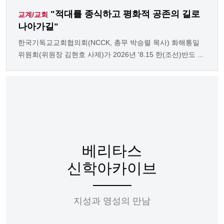
"적대를 종식하고 평화적 공존의 길로
교계/교회
나아가길"
한국기독교교회협의회(NCCK, 총무 박승렬 목사) 화해통일
위원회(위원장 김현호 사제)가 2026년 '8.15 한(조선)반도 ...
베리타스
신학아카이브
지성과 영성의 만남