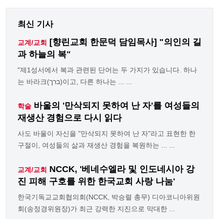
최신 기사
[향린교회 한문덕 담임목사] "의인의 길
교계/교회
과 하늘의 복"
"제1성서에서 복과 관련된 단어는 두 가지가 있습니다. 하나
는 바라크(ברך)이고, 다른 하나는 ... ...
바울의 '만삭되지 못하여 난 자'를 여성들의
학술
재생산 경험으로 다시 읽다
사도 바울이 자신을 "만삭되지 못하여 난 자"라고 표현한 한
구절이, 여성들의 삶과 재생산 경험을 복원하는 ... ...
NCCK, '베네수엘라 및 인도네시아 강
교계/교회
진 피해 구호를 위한 한국교회 사랑 나눔'
한국기독교교회협의회(NCCK, 박승렬 총무) 디아코니아위원
회(송정경위원장)가 최근 강력한 지진으로 막대한 ...