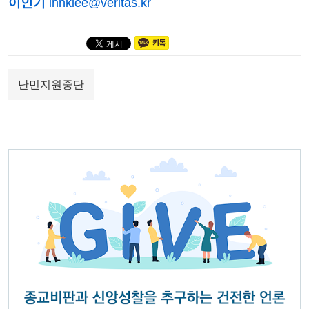
이인기
ihnklee@veritas.kr
난민지원중단