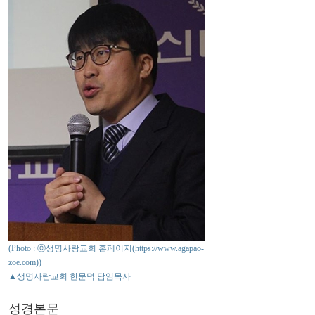
(Photo : ⓒ생명사랑교회 홈페이지(https://www.agapao-
zoe.com))
▲생명사람교회 한문덕 담임목사
성경본문