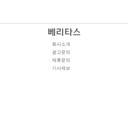
회사소개
광고문의
제휴문의
기사제보
개인정보취급방침
주소1: 서울시 종로구 대학로 19, 기독교회관 1012A호 인
터넷신문등록번호 : 서울 아00701 | 등록일 : 2008.11.12 |
제호 : 베리타스 | 발행인-편집인: 김진한 | 청소년보호책임
자 : 이민애 | 베리타스의 모든 콘텐츠(기사)는 저작권법의