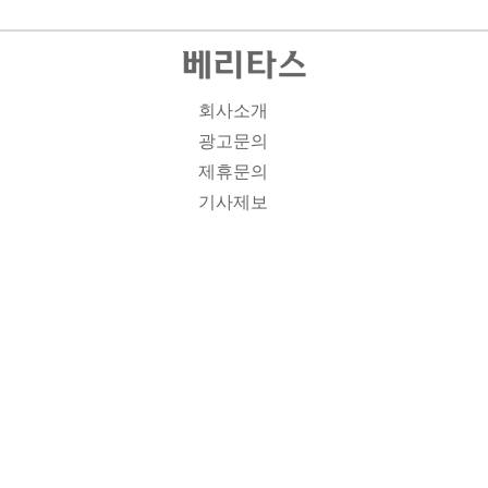
회사소개
광고문의
제휴문의
기사제보
개인정보취급방침
주소1: 서울시 종로구 대학로 19, 기독교회관 1012A호 인
터넷신문등록번호 : 서울 아00701 | 등록일 : 2008.11.12 |
제호 : 베리타스 | 발행인-편집인: 김진한 | 청소년보호책임
자 : 이민애 | 베리타스의 모든 콘텐츠(기사)는 저작권법의
보호를 받는 바, 무단전재, 복사, 배포 등을 금합니다. [콘텐
츠 문의] Tel : 02-3673-3927 l Fax : 02-6280-1799