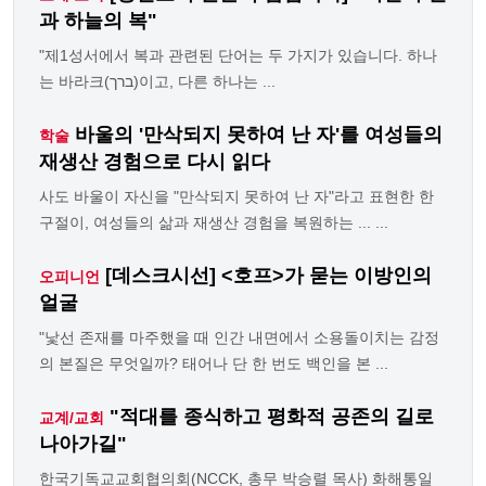
과 하늘의 복"
"제1성서에서 복과 관련된 단어는 두 가지가 있습니다. 하나
는 바라크(ברך)이고, 다른 하나는 ...
바울의 '만삭되지 못하여 난 자'를 여성들의
학술
재생산 경험으로 다시 읽다
사도 바울이 자신을 "만삭되지 못하여 난 자"라고 표현한 한
구절이, 여성들의 삶과 재생산 경험을 복원하는 ... ...
[데스크시선] <호프>가 묻는 이방인의
오피니언
얼굴
"낯선 존재를 마주했을 때 인간 내면에서 소용돌이치는 감정
의 본질은 무엇일까? 태어나 단 한 번도 백인을 본 ...
"적대를 종식하고 평화적 공존의 길로
교계/교회
나아가길"
한국기독교교회협의회(NCCK, 총무 박승렬 목사) 화해통일