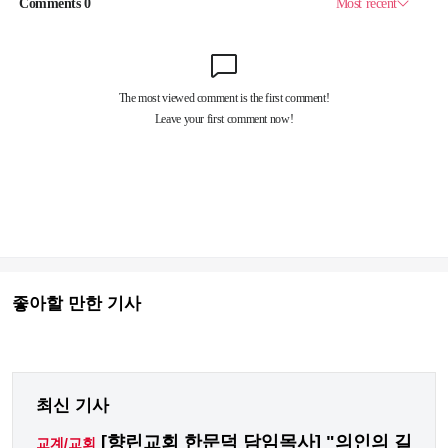
좋아할 만한 기사
최신 기사
[향린교회 한문덕 담임목사] "의인의 길
교계/교회