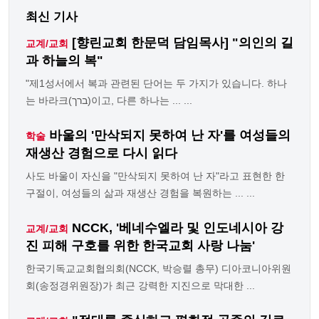
최신 기사
[향린교회 한문덕 담임목사] "의인의 길
교계/교회
과 하늘의 복"
"제1성서에서 복과 관련된 단어는 두 가지가 있습니다. 하나
는 바라크(ברך)이고, 다른 하나는 ... ...
바울의 '만삭되지 못하여 난 자'를 여성들의
학술
재생산 경험으로 다시 읽다
사도 바울이 자신을 "만삭되지 못하여 난 자"라고 표현한 한
구절이, 여성들의 삶과 재생산 경험을 복원하는 ... ...
NCCK, '베네수엘라 및 인도네시아 강
교계/교회
진 피해 구호를 위한 한국교회 사랑 나눔'
한국기독교교회협의회(NCCK, 박승렬 총무) 디아코니아위원
회(송정경위원장)가 최근 강력한 지진으로 막대한 ...