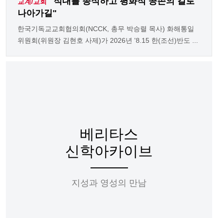
"적대를 종식하고 평화적 공존의 길로
교계/교회
나아가길"
한국기독교교회협의회(NCCK, 총무 박승렬 목사) 화해통일
위원회(위원장 김현호 사제)가 2026년 '8.15 한(조선)반도 ...
베리타스
신학아카이브
지성과 영성의 만남