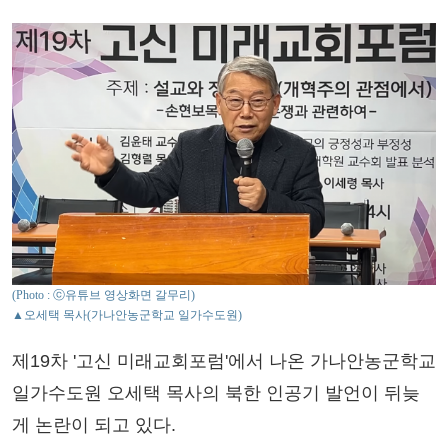
(Photo : ⓒ유튜브 영상화면 갈무리)
▲오세택 목사(가나안농군학교 일가수도원)
제19차 '고신 미래교회포럼'에서 나온 가나안농군학교
일가수도원 오세택 목사의 북한 인공기 발언이 뒤늦
게 논란이 되고 있다.