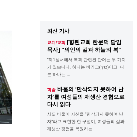
최신 기사
[향린교회 한문덕 담임
교계/교회
목사] "의인의 길과 하늘의 복"
"제1성서에서 복과 관련된 단어는 두 가지
가 있습니다. 하나는 바라크(ברך)이고, 다
른 하나는 ...
바울의 '만삭되지 못하여 난
학술
자'를 여성들의 재생산 경험으로
다시 읽다
사도 바울이 자신을 "만삭되지 못하여 난
자"라고 표현한 한 구절이, 여성들의 삶과
재생산 경험을 복원하는 ... ...