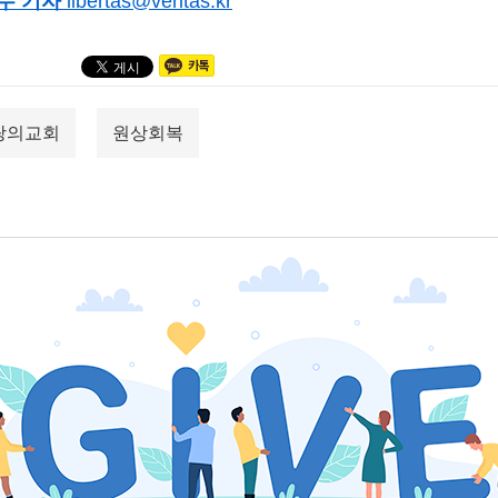
수 기자
libertas@veritas.kr
랑의교회
원상회복