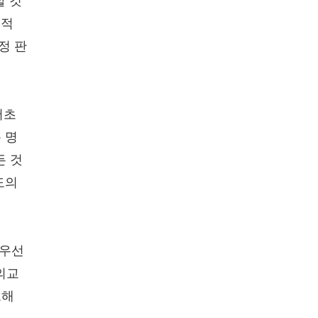
할 것
술적
정 판
서초
 명
든 것
도의
최우선
의교
도해