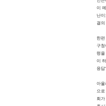
인근
이 
난이
결의
한편
구청
령을
이 
응답
아울
으로
회가