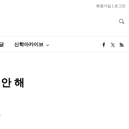
회원가입
|
로그인
담
신학아카이브
 안 해
단