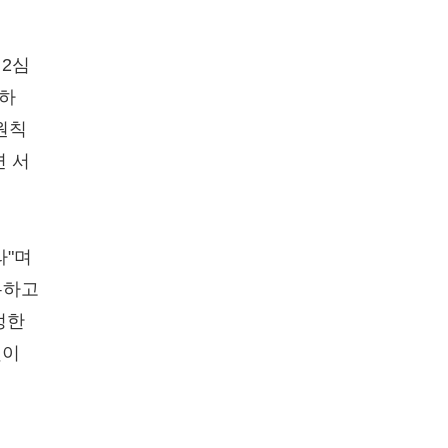
 2심
고하
원칙
면 서
라"며
유하고
정한
빛이