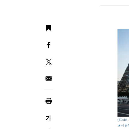
가
(Phot
▲사랑