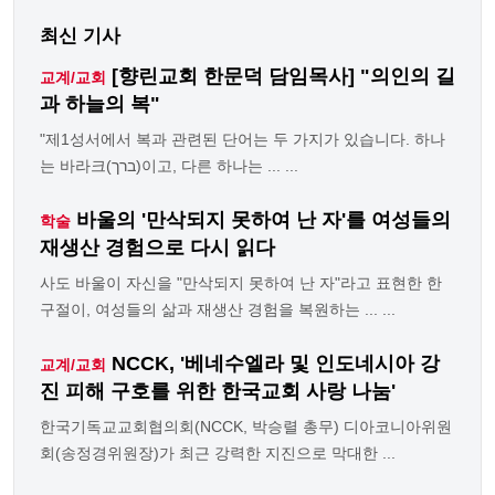
최신 기사
[향린교회 한문덕 담임목사] "의인의 길
교계/교회
과 하늘의 복"
"제1성서에서 복과 관련된 단어는 두 가지가 있습니다. 하나
는 바라크(ברך)이고, 다른 하나는 ... ...
바울의 '만삭되지 못하여 난 자'를 여성들의
학술
재생산 경험으로 다시 읽다
사도 바울이 자신을 "만삭되지 못하여 난 자"라고 표현한 한
구절이, 여성들의 삶과 재생산 경험을 복원하는 ... ...
NCCK, '베네수엘라 및 인도네시아 강
교계/교회
진 피해 구호를 위한 한국교회 사랑 나눔'
한국기독교교회협의회(NCCK, 박승렬 총무) 디아코니아위원
회(송정경위원장)가 최근 강력한 지진으로 막대한 ...