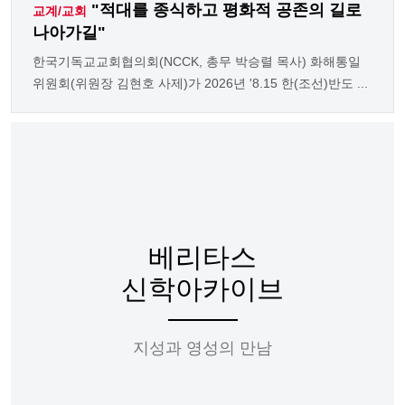
"적대를 종식하고 평화적 공존의 길로
교계/교회
나아가길"
한국기독교교회협의회(NCCK, 총무 박승렬 목사) 화해통일
위원회(위원장 김현호 사제)가 2026년 '8.15 한(조선)반도 ...
베리타스
신학아카이브
지성과 영성의 만남