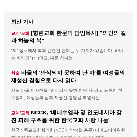
최신 기사
[향린교회 한문덕 담임목사] "의인의 길
교계/교회
과 하늘의 복"
"제1성서에서 복과 관련된 단어는 두 가지가 있습니다. 하나
는 바라크(ברך)이고, 다른 하나는 ... ...
바울의 '만삭되지 못하여 난 자'를 여성들의
학술
재생산 경험으로 다시 읽다
사도 바울이 자신을 "만삭되지 못하여 난 자"라고 표현한 한
구절이, 여성들의 삶과 재생산 경험을 복원하는 ... ...
NCCK, '베네수엘라 및 인도네시아 강
교계/교회
진 피해 구호를 위한 한국교회 사랑 나눔'
한국기독교교회협의회(NCCK, 박승렬 총무) 디아코니아위원