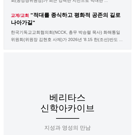
회(송정경위원장)가 최근 강력한 지진으로 막대한 ...
"적대를 종식하고 평화적 공존의 길로
교계/교회
나아가길"
한국기독교교회협의회(NCCK, 총무 박승렬 목사) 화해통일
위원회(위원장 김현호 사제)가 2026년 '8.15 한(조선)반도 ...
베리타스
신학아카이브
지성과 영성의 만남