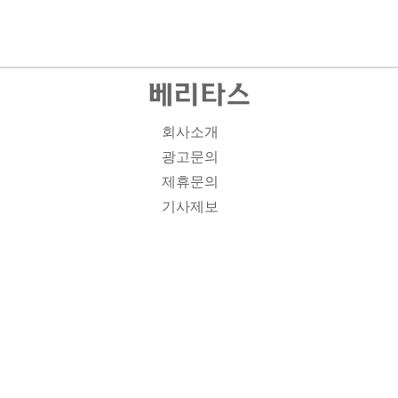
회사소개
광고문의
제휴문의
기사제보
개인정보취급방침
주소1: 서울시 종로구 대학로 19, 기독교회관 1012A호 인
터넷신문등록번호 : 서울 아00701 | 등록일 : 2008.11.12 |
제호 : 베리타스 | 발행인-편집인: 김진한 | 청소년보호책임
자 : 이민애 | 베리타스의 모든 콘텐츠(기사)는 저작권법의