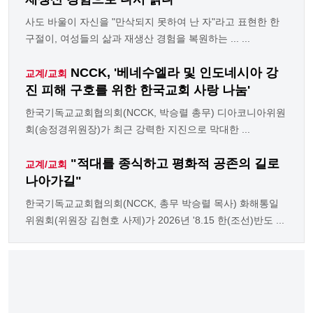
사도 바울이 자신을 "만삭되지 못하여 난 자"라고 표현한 한
구절이, 여성들의 삶과 재생산 경험을 복원하는 ... ...
NCCK, '베네수엘라 및 인도네시아 강
교계/교회
진 피해 구호를 위한 한국교회 사랑 나눔'
한국기독교교회협의회(NCCK, 박승렬 총무) 디아코니아위원
회(송정경위원장)가 최근 강력한 지진으로 막대한 ...
"적대를 종식하고 평화적 공존의 길로
교계/교회
나아가길"
한국기독교교회협의회(NCCK, 총무 박승렬 목사) 화해통일
위원회(위원장 김현호 사제)가 2026년 '8.15 한(조선)반도 ...