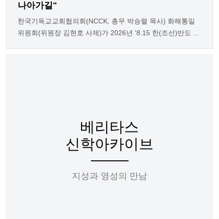
나아가길"
한국기독교교회협의회(NCCK, 총무 박승렬 목사) 화해통일
위원회(위원장 김현호 사제)가 2026년 '8.15 한(조선)반도 ...
베리타스
신학아카이브
지성과 영성의 만남