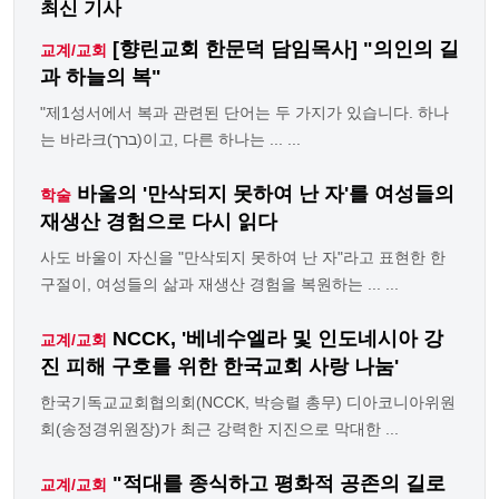
최신 기사
[향린교회 한문덕 담임목사] "의인의 길
교계/교회
과 하늘의 복"
"제1성서에서 복과 관련된 단어는 두 가지가 있습니다. 하나
는 바라크(ברך)이고, 다른 하나는 ... ...
바울의 '만삭되지 못하여 난 자'를 여성들의
학술
재생산 경험으로 다시 읽다
사도 바울이 자신을 "만삭되지 못하여 난 자"라고 표현한 한
구절이, 여성들의 삶과 재생산 경험을 복원하는 ... ...
NCCK, '베네수엘라 및 인도네시아 강
교계/교회
진 피해 구호를 위한 한국교회 사랑 나눔'
한국기독교교회협의회(NCCK, 박승렬 총무) 디아코니아위원
회(송정경위원장)가 최근 강력한 지진으로 막대한 ...
"적대를 종식하고 평화적 공존의 길로
교계/교회