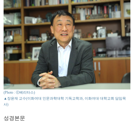
(Photo : ⓒ베리타스)
▲장윤재 교수(이화여대 인문과학대학 기독교학과, 이화여대 대학교회 담임목
사)
성경본문