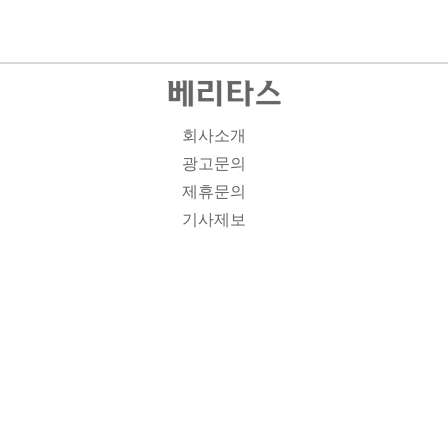
회사소개
광고문의
제휴문의
기사제보
개인정보취급방침
주소1: 서울시 종로구 대학로 19, 기독교회관 1012A호 인
터넷신문등록번호 : 서울 아00701 | 등록일 : 2008.11.12 |
제호 : 베리타스 | 발행인-편집인: 김진한 | 청소년보호책임
자 : 이민애 | 베리타스의 모든 콘텐츠(기사)는 저작권법의
보호를 받는 바, 무단전재, 복사, 배포 등을 금합니다. [콘텐