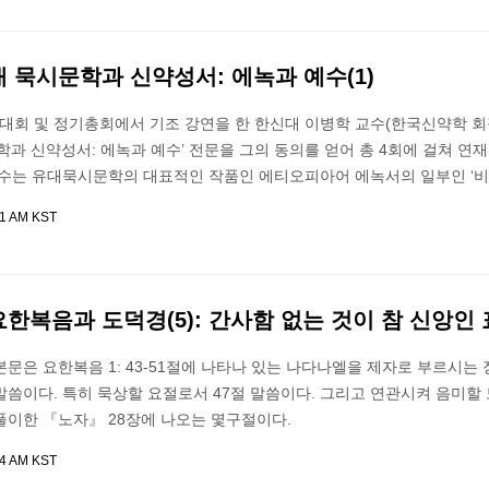
대 묵시문학과 신약성서: 에녹과 예수(1)
대회 및 정기총회에서 기조 강연을 한 한신대 이병학 교수(한국신약학 회
학과 신약성서: 에녹과 예수’ 전문을 그의 동의를 얻어 총 4회에 걸쳐 연
교수는 유대묵시문학의 대표적인 작품인 에티오피아어 에녹서의 일부인 ‘
41 AM KST
요한복음과 도덕경(5): 간사함 없는 것이 참 신앙인
문은 요한복음 1: 43-51절에 나타나 있는 나다나엘을 제자로 부르시는
말씀이다. 특히 묵상할 요절로서 47절 말씀이다. 그리고 연관시켜 음미할
풀이한 『노자』 28장에 나오는 몇구절이다.
44 AM KST