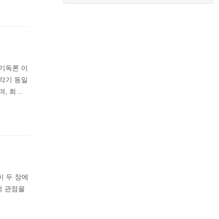
기독론 이
 각기 동일
, 희…
이 두 장에
적 관점을