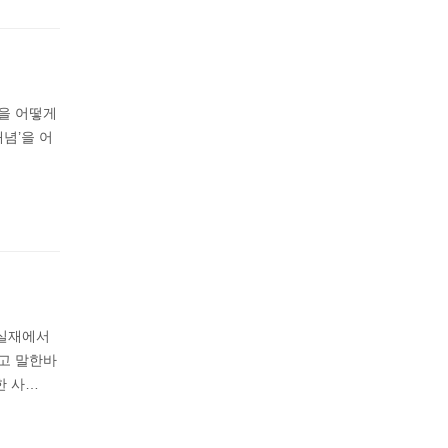
을 어떻게
념’을 어
 실재에서
고 말한바
한 사…