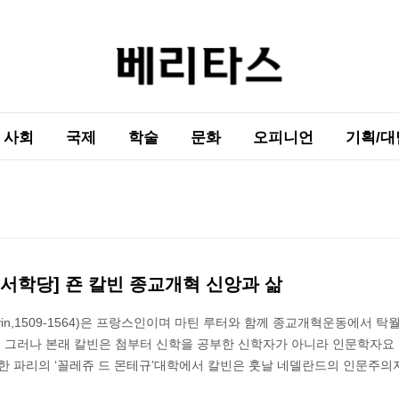
사회
국제
학술
문화
오피니언
기획/대
서학당] 죤 칼빈 종교개혁 신앙과 삶
alvin,1509-1564)은 프랑스인이며 마틴 루터와 함께 종교개혁운동에서 탁
다. 그러나 본래 칼빈은 첨부터 신학을 공부한 신학자가 아니라 인문학자요
한 파리의 ‘꼴레쥬 드 몬테규’대학에서 칼빈은 훗날 네델란드의 인문주의