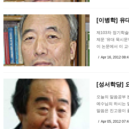
[이병학] 유
제103차 정기학술
제문 ‘유대 묵시문
이 논문에서 이 
Apr 16, 2012 08:
[성서학당] 
오늘의 말씀공부 본
예수님의 하시는 
말씀은 진고응이 
Apr 05, 2012 07: