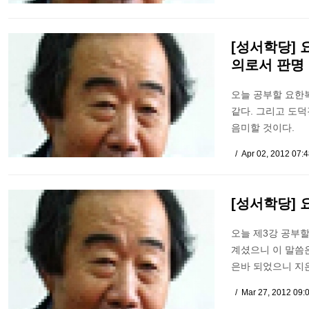
[성서학당] 
의로서 판명
오늘 공부할 요한복
같다. 그리고 도
음미할 것이다.
Apr 02, 2012 07:
[성서학당] 
오늘 제3강 공부할
계셨으니 이 말씀은
은바 되었으니 지은
Mar 27, 2012 09: