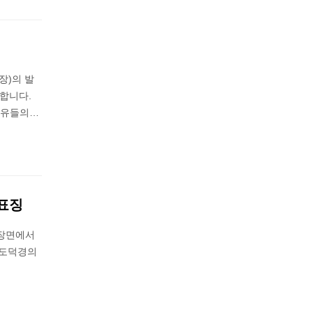
장)의 발
재합니다.
비유들의…
 표징
 장면에서
 도덕경의