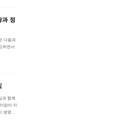
랑과 정
은 다음과
참고하면서
빛
님과 함께
말미암아 지
이 생명…