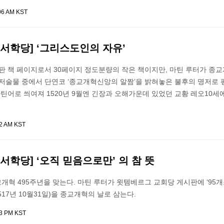
06 AM KST
서학당] ‘그리스도인의 자유’
판 책 페이지로서 30페이지 정도분량의 작은 책이지만, 마틴 루터가 종
 저술물 중에서 단연코 ‘종교개혁신앙의 알짬’을 밝혀놓은 불후의 명저로
라틴어로 씌여져 1520년 9월엔 긴장과 오해가운데 있었던 교황 레오10세
02 AM KST
서학당] ‘오직 믿음으로만’ 의 참 뜻
종교개혁 495주년을 맞는다. 마틴 루터가 윗템베르그 교회당 게시판에 ‘95
517년 10월31일)을 종교개혁의 날로 삼는다.
03 PM KST