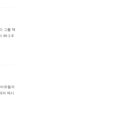
이 그를 택
6:1-8
 비유들의
태의 메시