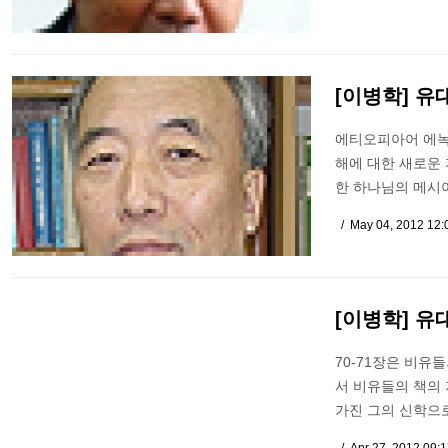
[이병학] 유
에티오피아어 에녹
해에 대한 새로운 
한 하나님의 메시
May 04, 2012 12
[이병학] 유
70-71장은 비유
서 비유들의 책의
가진 그의 신학으