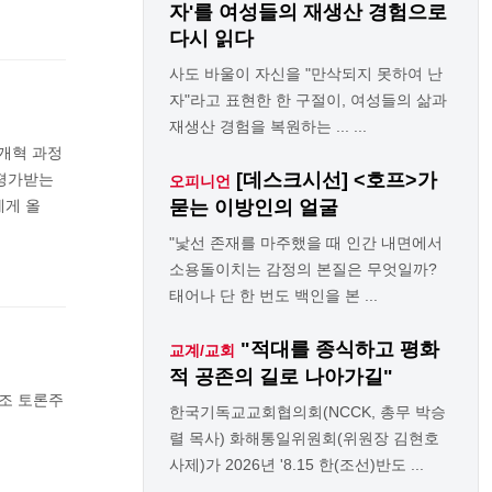
자'를 여성들의 재생산 경험으로
다시 읽다
사도 바울이 자신을 "만삭되지 못하여 난
자"라고 표현한 한 구절이, 여성들의 삶과
재생산 경험을 복원하는 ... ...
교개혁 과정
[데스크시선] <호프>가
 평가받는
오피니언
에게 올
묻는 이방인의 얼굴
"낯선 존재를 마주했을 때 인간 내면에서
소용돌이치는 감정의 본질은 무엇일까?
태어나 단 한 번도 백인을 본 ...
"적대를 종식하고 평화
교계/교회
적 공존의 길로 나아가길"
개조 토론주
한국기독교교회협의회(NCCK, 총무 박승
렬 목사) 화해통일위원회(위원장 김현호
사제)가 2026년 '8.15 한(조선)반도 ...