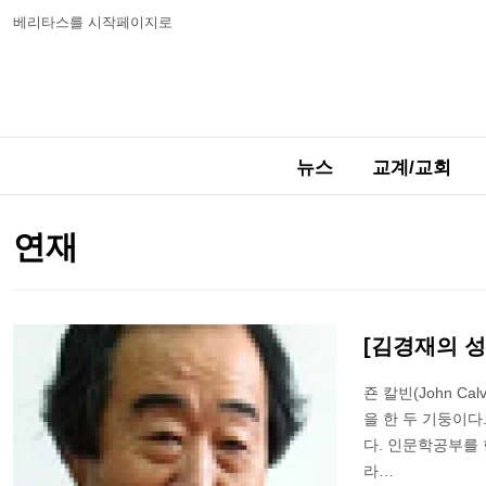
베리타스를 시작페이지로
뉴스
교계/교회
연재
[김경재의 성
죤 칼빈(John C
을 한 두 기둥이
다. 인문학공부를 
라…