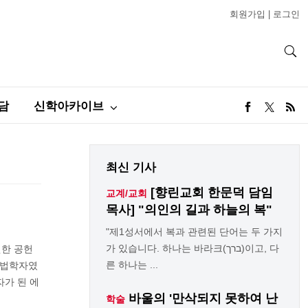
회원가입
|
로그인
담
신학아카이브
최신 기사
[향린교회 한문덕 담임
교계/교회
목사] "의인의 길과 하늘의 복"
"제1성서에서 복과 관련된 단어는 두 가지
가 있습니다. 하나는 바라크(ברך)이고, 다
월한 공헌
른 하나는 ...
 법학자였
자가 된 에
바울의 '만삭되지 못하여 난
학술