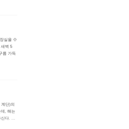
화장실을 수
 새벽 5
비구름 가득
 계단)의
데, 해는
신다. …