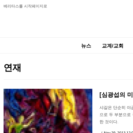
베리타스를 시작페이지로
뉴스
교계/교회
연재
[심광섭의 미
샤갈은 단순히 야곱
으로 두 부분으로
한 것이다.