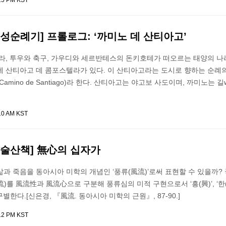
:25 PM KST
성순례기] 프롤로그: ‘까미노 데 산티아고’
라, 투우와 축구, 가우디와 세르반테스의 돈키호테가 떠오르는 태양의 나
에 산티아고 데 콤포스텔라가 있다. 이 산티아고라는 도시로 향하는 순례의
amino de Santiago)라 한다. 산티아고는 야고보 사도이며, 까미노는 길
10 AM KST
미술산책] 無心의 십자가
과 죽음을 동아시아 미학의 개념인 ‘풍류(風流)’로써 표현할 수 있을까?
를 風流性과 風流心으로 구분해 풍류심의 미적 구현으로서 ‘흥(興)’, ‘한(恨)
구별한다.[신은경, 『風流. 동아시아 미학의 근원』, 87-90.]
:12 PM KST