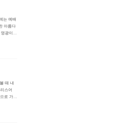
주에는 예배
한 아름다
의 영광이…
볼 때 내
그리스어
사형으로 가…