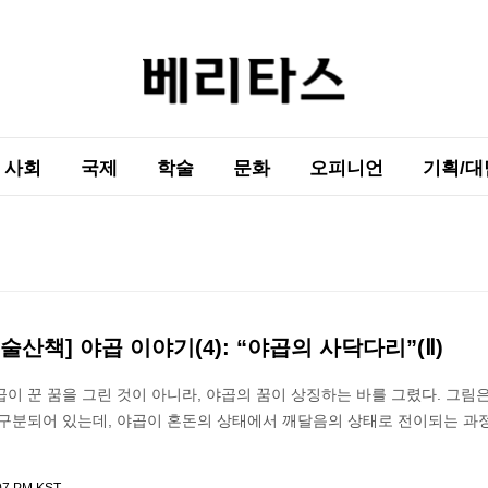
사회
국제
학술
문화
오피니언
기획/대
술산책] 야곱 이야기(4): “야곱의 사닥다리”(Ⅱ)
이 꾼 꿈을 그린 것이 아니라, 야곱의 꿈이 상징하는 바를 그렸다. 그림
 구분되어 있는데, 야곱이 혼돈의 상태에서 깨달음의 상태로 전이되는 과