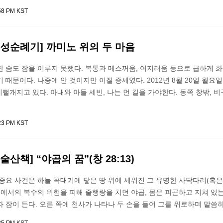
:58 PM KST
성순례기] 까미노 위의 두 마음
 숨도 잠을 이루지 못했다. 복통과 메스꺼움, 어지러움 등으로 급하게 
 때문이다. 나중에 안 것이지만 이질 증세였다. 2012년 8월 20일 월요일
 시뻘개지고 있다. 아내와 아들 세빈, 나는 먼 길을 가야한다. 동쪽 창밖, 
:23 PM KST
산책] “야곱의 꿈”(창 28:13)
중요 사건은 하늘 꼭대기에 닿은 땅 위에 세워진 그 유명한 사닥다리(혹은
 에서의 복수의 위험을 피해 줄행랑을 치던 야곱, 몸은 피곤하고 지쳐 있는
 잠이 든다. 오른 쪽에 천사가 나타나 두 손을 들어 그를 위로하며 말씀하