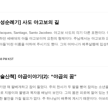
영성순례기] 사도 야고보의 길
int-Jacques, Santiago, Santo Jacobeo. 야고보 사도의 각기 다른 표현이다
사하던 세배대의 아들 야고보이며 요한의 형제이다. 주님께서는 야고보와 
 아들’이란 이름을 더하여 주시기도 했다. 그의 어머니가 예루살렘에 입성
:38 PM KST
술산책] 야곱이야기(2): “야곱의 꿈”
기댄 채 팔베개하고 잠이 들었다. 주의 천사가 두 팔을 뻗어 잠자는 소년
으로 지팡이와 물병과 목자용 배낭이 보인다. 그의 몸은 피로에 절어 있는 듯.
한 불안을 가질 필요가 없다. 주 하나님이 배후에 계시기 때문이다. 아브