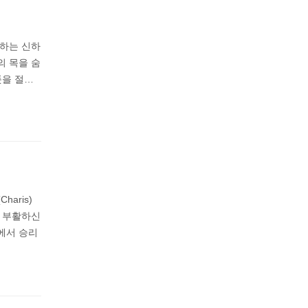
복하는 신하
의 목을 숨
뜻을 절…
aris)
은 부활하신
에서 승리