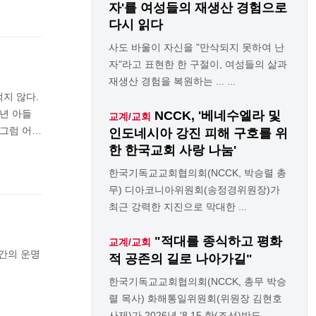
자'를 여성들의 재생산 경험으로
다시 읽다
사도 바울이 자신을 "만삭되지 못하여 난
자"라고 표현한 한 구절이, 여성들의 삶과
재생산 경험을 복원하는 ... ...
지 않다.
년 아들
NCCK, '베네수엘라 및
교계/교회
 그럼 어…
인도네시아 강진 피해 구호를 위
한 한국교회 사랑 나눔'
한국기독교교회협의회(NCCK, 박승렬 총
무) 디아코니아위원회(송정경위원장)가
최근 강력한 지진으로 막대한 ...
"적대를 종식하고 평화
교계/교회
간의 운명
적 공존의 길로 나아가길"
한국기독교교회협의회(NCCK, 총무 박승
렬 목사) 화해통일위원회(위원장 김현호
사제)가 2026년 '8.15 한(조선)반도 ...