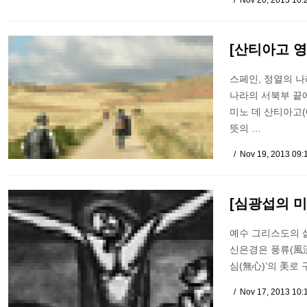
Nov 20, 2013 10
[산티아고 영
스페인, 정열의 나
나라의 서북부 끝
미노 데 산티아고(C
뜻의 …
Nov 19, 2013 09:
[심광섭의 
예수 그리스도의 삶
신은경은 풍류(風流)
심(無心)’의 美로 
Nov 17, 2013 10