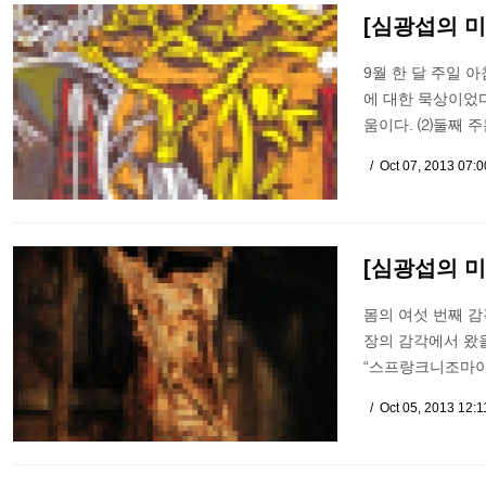
[심광섭의 미
9월 한 달 주일 
에 대한 묵상이었
움이다. ⑵둘째 
Oct 07, 2013 07:
[심광섭의 
몸의 여섯 번째 감
장의 감각에서 왔을
“스프랑크니조마이”(σ
Oct 05, 2013 12: