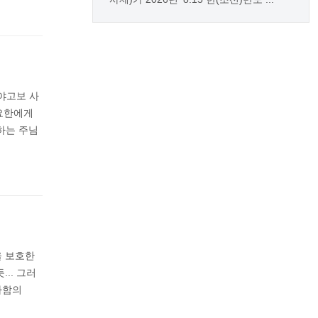
. 야고보 사
요한에게
하는 주님
을 보호한
.. 그러
라함의