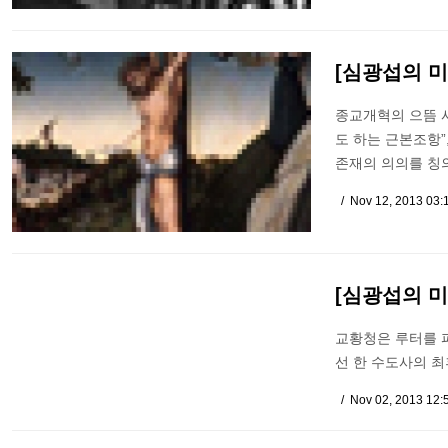
[심광섭의 
종교개혁의 으뜸 
도 하는 근본조항”
존재의 의의를 칭
Nov 12, 2013 03
[심광섭의 
교황청은 루터를 파
선 한 수도사의 
Nov 02, 2013 12