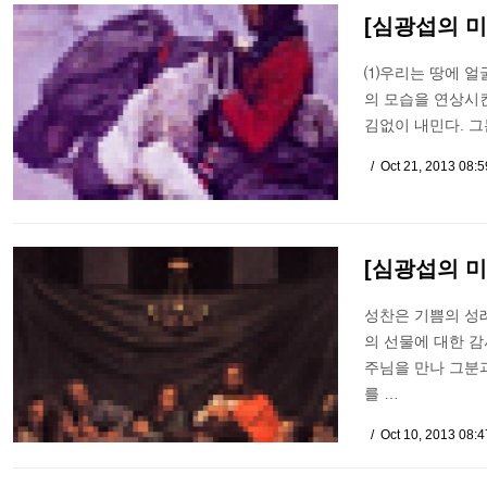
[심광섭의 미
⑴우리는 땅에 얼굴
의 모습을 연상시킨
김없이 내민다. 그
Oct 21, 2013 08:
[심광섭의 미
성찬은 기쁨의 성례다
의 선물에 대한 감
주님을 만나 그분
를 …
Oct 10, 2013 08: