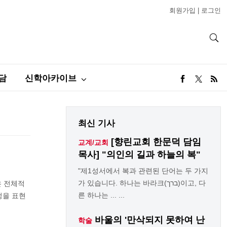
회원가입
|
로그인
담
신학아카이브
최신 기사
[향린교회 한문덕 담임
교계/교회
목사] "의인의 길과 하늘의 복"
"제1성서에서 복과 관련된 단어는 두 가지
가 있습니다. 하나는 바라크(ברך)이고, 다
은 전체적
른 하나는 ... ...
정을 표현
바울의 '만삭되지 못하여 난
학술