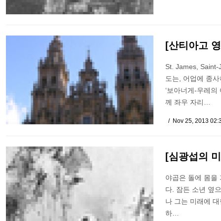
[산티아고 
St. James, Sa
도는, 어업에 종
‘보아너게-우레의
께 좌우 자리…
Nov 25, 2013 02
[심광섭의 미
야곱은 돌에 몸을 
다. 잠든 소년 옆
나 그는 미래에 대
하…