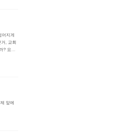
 넘어지게
근거, 교회
까? 요…
황제 앞에