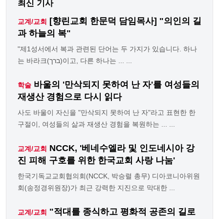
최신 기사
[향린교회 한문덕 담임목사] "의인의 길
교계/교회
과 하늘의 복"
"제1성서에서 복과 관련된 단어는 두 가지가 있습니다. 하나
는 바라크(ברך)이고, 다른 하나는 ... ...
바울의 '만삭되지 못하여 난 자'를 여성들의
학술
재생산 경험으로 다시 읽다
사도 바울이 자신을 "만삭되지 못하여 난 자"라고 표현한 한
구절이, 여성들의 삶과 재생산 경험을 복원하는 ... ...
NCCK, '베네수엘라 및 인도네시아 강
교계/교회
진 피해 구호를 위한 한국교회 사랑 나눔'
한국기독교교회협의회(NCCK, 박승렬 총무) 디아코니아위원
회(송정경위원장)가 최근 강력한 지진으로 막대한 ...
"적대를 종식하고 평화적 공존의 길로
교계/교회