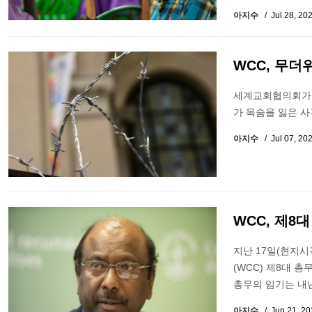
아지수
Jul 28, 20
WCC, 무더
세계교회협의회가 
가 목숨을 잃은 사
아지수
Jul 07, 20
WCC, 제8
지난 17일(현지
(WCC) 제8대 총
총무의 임기는 내
아지수
Jun 21, 2