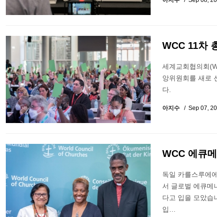
아지수
Sep 08, 2
WCC 11차
세계교회협의회(WC
앙위원회를 새로 선
다.
아지수
Sep 07, 2
WCC 에큐메
독일 카를스루에에서
서 글로벌 에큐메니
다고 입을 모았습
입…