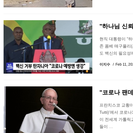
"하나님 신
현직 대통령이 "하
존 폼베 매구풀리(J
도 백신의 필요성
이지수
Feb 11, 2
"코로나 팬데
프란치스코 교황이 지
Tutti)'에서 
이 전세계 가톨릭
들이 …