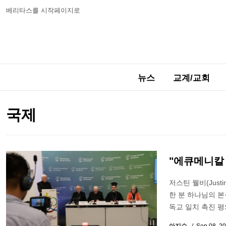
베리타스를 시작페이지로
뉴스
교계/교회
국제
"에큐메니칼
저스틴 웰비(Jus
한 분 하나님의 
독교 일치 촉진 평의