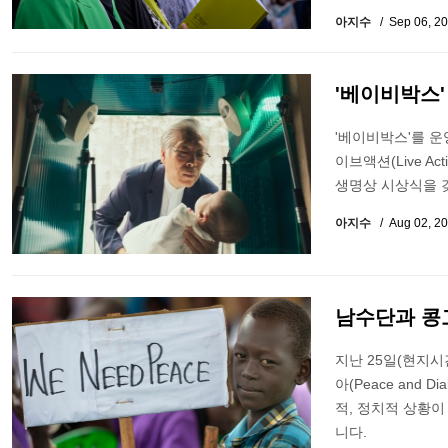
아지수
Sep 06, 2
'베이비박스'
'베이비박스'를 운
이브액션(Live Ac
생명상 시상식을 
아지수
Aug 02, 2
남수단과 콩
지난 25일(현지시간)
아(Peace and 
적, 정치적 상황
니다.