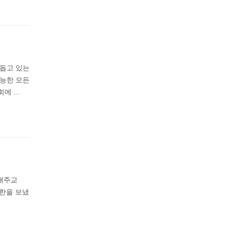
 돕고 있는
가능한 모든
회에 …
총대주교
서한을 보냈