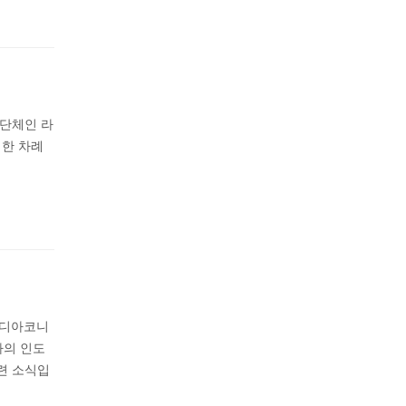
 단체인 라
년 한 차례
와 디아코니
나라의 인도
련 소식입