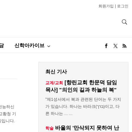
회원가입
|
로그인
담
신학아카이브
최신 기사
[향린교회 한문덕 담임
교계/교회
목사] "의인의 길과 하늘의 복"
"제1성서에서 복과 관련된 단어는 두 가지
가 있습니다. 하나는 바라크(ברך)이고, 다
 전능하신
른 하나는 ... ...
교황청 기
소식입니다.
바울의 '만삭되지 못하여 난
학술