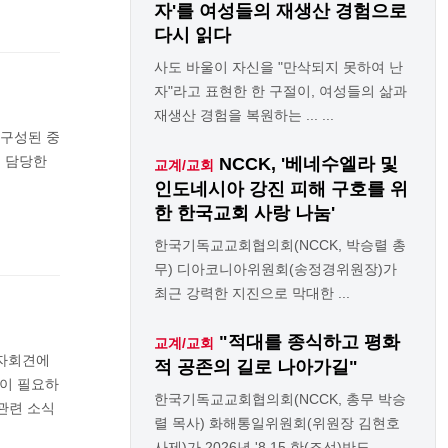
자'를 여성들의 재생산 경험으로
다시 읽다
사도 바울이 자신을 "만삭되지 못하여 난
자"라고 표현한 한 구절이, 여성들의 삶과
재생산 경험을 복원하는 ... ...
 구성된 중
을 담당한
NCCK, '베네수엘라 및
교계/교회
인도네시아 강진 피해 구호를 위
한 한국교회 사랑 나눔'
한국기독교교회협의회(NCCK, 박승렬 총
무) 디아코니아위원회(송정경위원장)가
최근 강력한 지진으로 막대한 ...
"적대를 종식하고 평화
교계/교회
기자회견에
적 공존의 길로 나아가길"
응이 필요하
한국기독교교회협의회(NCCK, 총무 박승
관련 소식
렬 목사) 화해통일위원회(위원장 김현호
사제)가 2026년 '8.15 한(조선)반도 ...