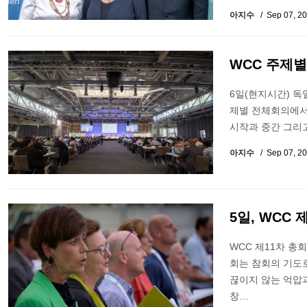
아지수
Sep 07, 2
WCC 주제별
6일(현지시간) 독일
제별 전체회의에서는 '
시작과 중간 그리고
아지수
Sep 07, 2
5일, WCC
WCC 제11차 총
회는 참회의 기도로
끊이지 않는 억압과
창…