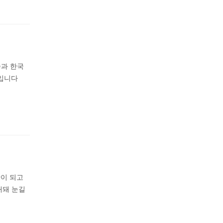
족과 한국
식입니다
이 되고
개돼 눈길