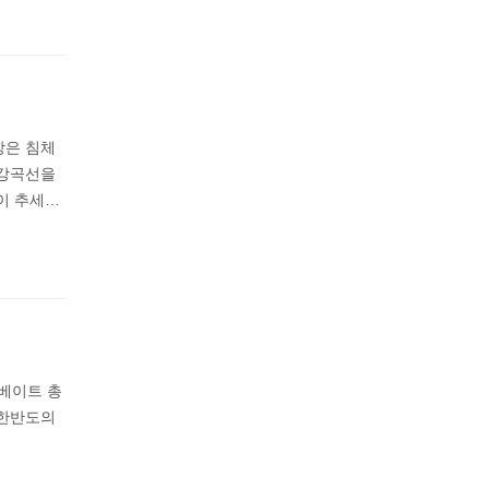
장은 침체
하강곡선을
이 추세…
트베이트 총
 한반도의