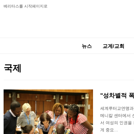
베리타스를 시작페이지로
뉴스
교계/교회
국제
"성차별적 폭
세계루터교연맹과 
메니칼 센터에서 신
서 여성의 인권을
게 중요…