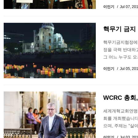
이인기
Jul 07, 20
핵무기 금지
핵무기금지협정에 
정을 극력 반대하고
그 어느 누구도 오
이인기
Jul 05, 20
WCRC 총회
세계개혁교회연맹(W
회를 개최했습니다
으며, 주제는 "살
이인기
Jul 03, 20