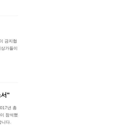
이 금지협
 협상가들이
소서"
017년 총
명이 참석했
합니다.