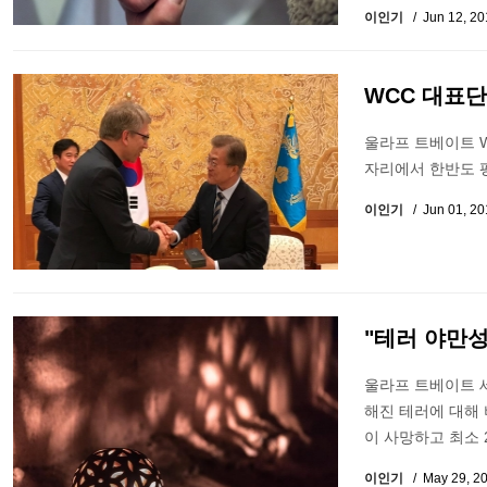
이인기
Jun 12, 2
WCC 대표단
울라프 트베이트 W
자리에서 한반도 
이인기
Jun 01, 2
"테러 야만
울라프 트베이트 
해진 테러에 대해 
이 사망하고 최소 
이인기
May 29, 2