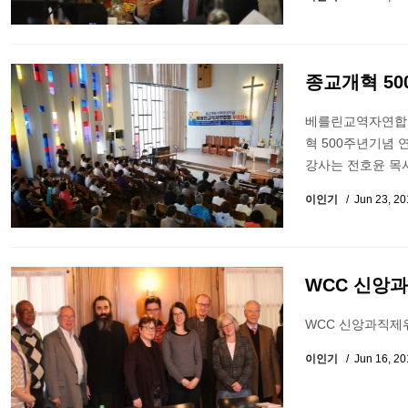
종교개혁 5
베를린교역자연합회
혁 500주년기념 
강사는 전호윤 목
이인기
Jun 23, 2
WCC 신앙
WCC 신앙과직제
이인기
Jun 16, 2