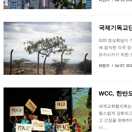
이인기
Jul 10, 20
국제기독교단
G20 정상회담이 7
에 참석한 각국 
유지시키기 위한 
이인기
Jul 07, 20
WCC, 한반
세계교회협의회는 
험스럽게 강화되고
고 긴장을 완화하며
니…