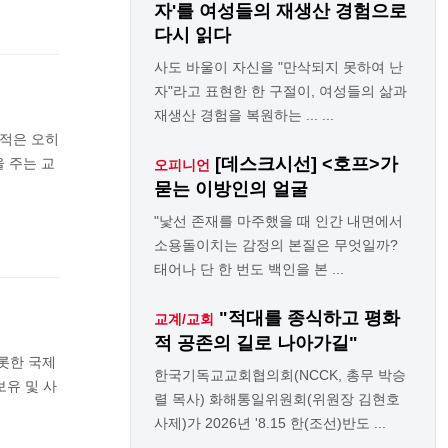
자'를 여성들의 재생산 경험으로
다시 읽다
사도 바울이 자신을 "만삭되지 못하여 난
자"라고 표현한 한 구절이, 여성들의 삶과
재생산 경험을 복원하는 ... ...
 적은 오히
[데스크시선] <호프>가
 주는 교
오피니언
묻는 이방인의 얼굴
"낯선 존재를 마주했을 때 인간 내면에서
소용돌이치는 감정의 본질은 무엇일까?
태어나 단 한 번도 백인을 본 ...
"적대를 종식하고 평화
교계/교회
적 공존의 길로 나아가길"
롯한 국제
한국기독교교회협의회(NCCK, 총무 박승
보유 및 사
렬 목사) 화해통일위원회(위원장 김현호
사제)가 2026년 '8.15 한(조선)반도 ...