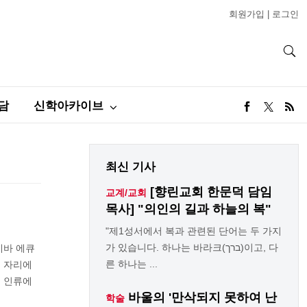
회원가입
|
로그인
담
신학아카이브
최신 기사
[향린교회 한문덕 담임
교계/교회
목사] "의인의 길과 하늘의 복"
"제1성서에서 복과 관련된 단어는 두 가지
가 있습니다. 하나는 바라크(ברך)이고, 다
네바 에큐
른 하나는 ...
이 자리에
 인류에
바울의 '만삭되지 못하여 난
학술