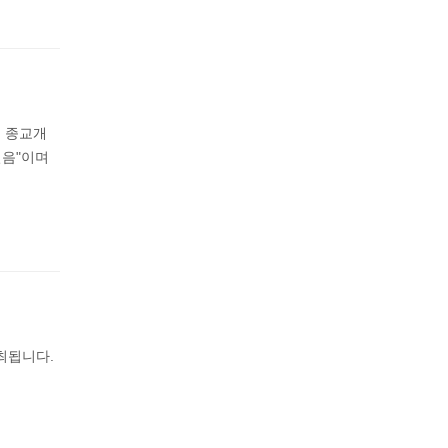
서 종교개
믿음"이며
최됩니다.