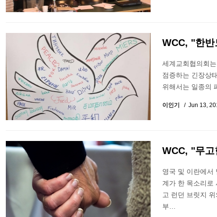
WCC, "한
세계교회협의회는 6
점증하는 긴장상태
위해서는 일종의 
이인기
Jun 13, 2
WCC, "무
영국 및 이란에서 
계가 한 목소리로
고 런던 브릿지 위
부…