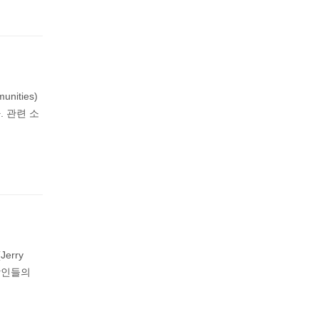
ities)
 관련 소
erry
앙인들의