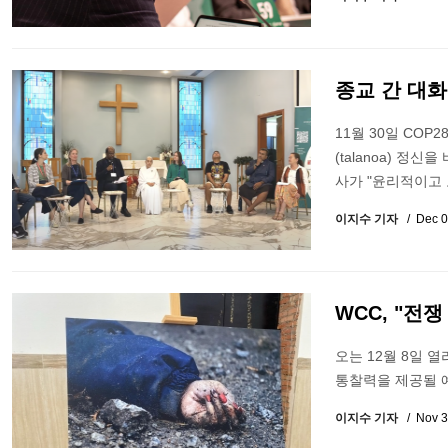
종교 간 대화
11월 30일 CO
(talanoa) 정
사가 "윤리적이고
이지수 기자
Dec 0
WCC, "전
오는 12월 8일 
통찰력을 제공될 
이지수 기자
Nov 3