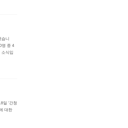
했습니
0명 중 4
련 소식입
8일 '간청
플에 대한