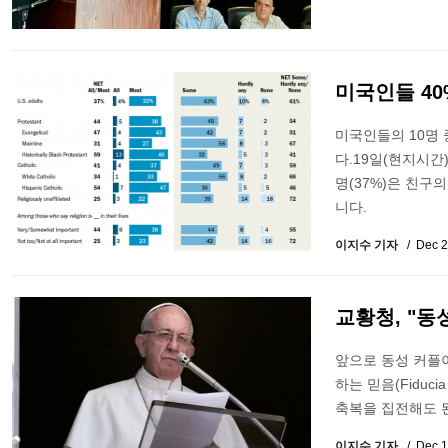
미국인들 40
미국인들의 10명 
다.19일(현지시간)
명(37%)은 친구
니다.
이지수 기자
Dec 2
교황청, "동
앞으로 동성 커플이
하는 믿음(Fiduc
축복을 집전해도 
이지수 기자
Dec 1