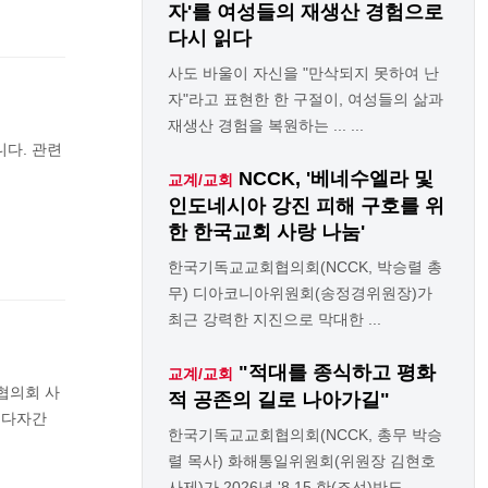
자'를 여성들의 재생산 경험으로
다시 읽다
사도 바울이 자신을 "만삭되지 못하여 난
자"라고 표현한 한 구절이, 여성들의 삶과
재생산 경험을 복원하는 ... ...
다. 관련
NCCK, '베네수엘라 및
교계/교회
인도네시아 강진 피해 구호를 위
한 한국교회 사랑 나눔'
한국기독교교회협의회(NCCK, 박승렬 총
무) 디아코니아위원회(송정경위원장)가
최근 강력한 지진으로 막대한 ...
"적대를 종식하고 평화
교계/교회
협의회 사
적 공존의 길로 나아가길"
해 다자간
한국기독교교회협의회(NCCK, 총무 박승
렬 목사) 화해통일위원회(위원장 김현호
사제)가 2026년 '8.15 한(조선)반도 ...