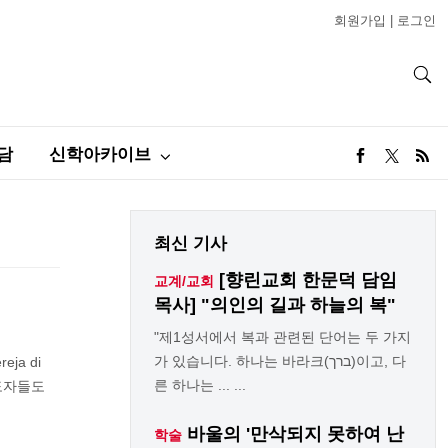
회원가입
|
로그인
담
신학아카이브
최신 기사
[향린교회 한문덕 담임
교계/교회
목사] "의인의 길과 하늘의 복"
"제1성서에서 복과 관련된 단어는 두 가지
가 있습니다. 하나는 바라크(ברך)이고, 다
ja di
른 하나는 ... ...
지도자들도
바울의 '만삭되지 못하여 난
학술