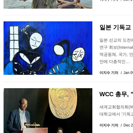
일본 기독교 
일본 선교의 도전에
연구 회보(Internat
역공동체, 국가, 
안에 다층적인…
이지수 기자
Jan 0
WCC 총무,
세계교회협의회(WCC
대학교에서 '기독교
이지수 기자
Dec 2