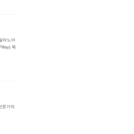
 탈라노아
lay) 목
 전문가의