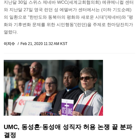
지난달 30일 스위스 제네바 WCC(세계교회협의회) 에큐메니컬 센터
와 지난달 27일 영국 런던 성 에델버가 센터에서는 (이하 기도순례)
의 일환으로 "한반도와 동북아의 평화와 새로운 시대"(제네바)와 "평
화와 기후변화 문제를 위한 시민행동"(런던)을 주제로 한마당잔치가
열렸다.
이지수
Feb 21, 2020 11:32 AM KST
UMC, 동성혼·동성애 성직자 허용 논쟁 끝 분파
결정