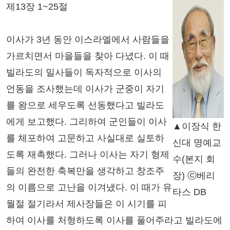
제13장 1~25절
이사가 3년 동안 이스라엘에서 사람들을
가르치면서 마을들을 찾아 다녔다. 이 때
빌라도의 밀사들이 독자적으로 이사의
언동을 조사했는데 이사가 군중이 자기
를 왕으로 세우도록 선동했다고 빌라도
에게 보고했다. 그리하여 군인들이 이사
▲이장식 한
를 체포하여 고문하고 사실대로 실토하
신대 명예교
도록 재촉했다. 그러나 이사는 자기 형제
수(본지 회
들의 완전한 축복만을 생각하고 창조주
장) ⓒ베리
의 이름으로 고난을 이겨냈다. 이 때가 유
타스 DB
월절 절기라서 제사장들은 이 시기를 피
하여 이사를 처형하도록 이사를 풀어주라고 빌라도에