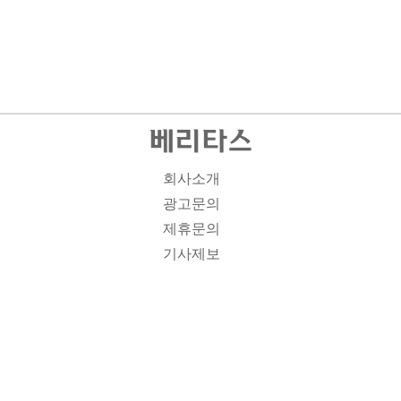
회사소개
광고문의
제휴문의
기사제보
개인정보취급방침
주소1: 서울시 종로구 대학로 19, 기독교회관 1012A호 인
터넷신문등록번호 : 서울 아00701 | 등록일 : 2008.11.12 |