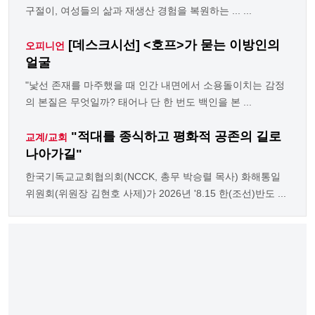
구절이, 여성들의 삶과 재생산 경험을 복원하는 ... ...
[데스크시선] <호프>가 묻는 이방인의
오피니언
얼굴
"낯선 존재를 마주했을 때 인간 내면에서 소용돌이치는 감정
의 본질은 무엇일까? 태어나 단 한 번도 백인을 본 ...
"적대를 종식하고 평화적 공존의 길로
교계/교회
나아가길"
한국기독교교회협의회(NCCK, 총무 박승렬 목사) 화해통일
위원회(위원장 김현호 사제)가 2026년 '8.15 한(조선)반도 ...