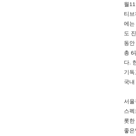
월11
티브
에는 
도 
동안
총 
다.
기독
국내
서울
스펙
롯한
좋은