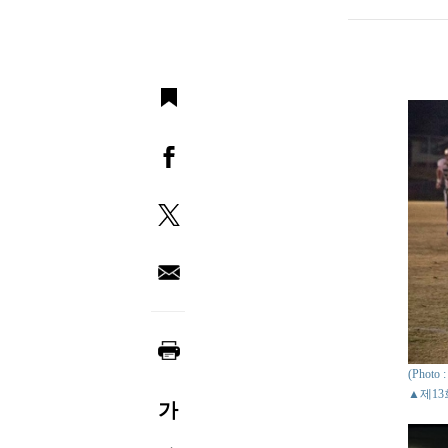
(Photo 
▲제1
가