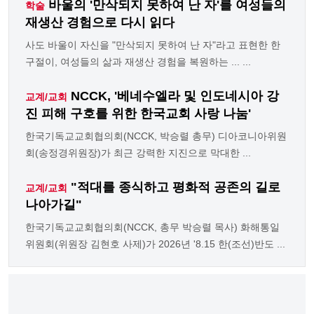
바울의 '만삭되지 못하여 난 자'를 여성들의
학술
재생산 경험으로 다시 읽다
사도 바울이 자신을 "만삭되지 못하여 난 자"라고 표현한 한
구절이, 여성들의 삶과 재생산 경험을 복원하는 ... ...
NCCK, '베네수엘라 및 인도네시아 강
교계/교회
진 피해 구호를 위한 한국교회 사랑 나눔'
한국기독교교회협의회(NCCK, 박승렬 총무) 디아코니아위원
회(송정경위원장)가 최근 강력한 지진으로 막대한 ...
"적대를 종식하고 평화적 공존의 길로
교계/교회
나아가길"
한국기독교교회협의회(NCCK, 총무 박승렬 목사) 화해통일
위원회(위원장 김현호 사제)가 2026년 '8.15 한(조선)반도 ...