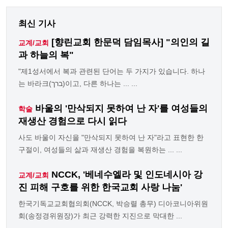
최신 기사
[향린교회 한문덕 담임목사] "의인의 길
교계/교회
과 하늘의 복"
"제1성서에서 복과 관련된 단어는 두 가지가 있습니다. 하나
는 바라크(ברך)이고, 다른 하나는 ... ...
바울의 '만삭되지 못하여 난 자'를 여성들의
학술
재생산 경험으로 다시 읽다
사도 바울이 자신을 "만삭되지 못하여 난 자"라고 표현한 한
구절이, 여성들의 삶과 재생산 경험을 복원하는 ... ...
NCCK, '베네수엘라 및 인도네시아 강
교계/교회
진 피해 구호를 위한 한국교회 사랑 나눔'
한국기독교교회협의회(NCCK, 박승렬 총무) 디아코니아위원
회(송정경위원장)가 최근 강력한 지진으로 막대한 ...