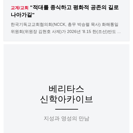
"적대를 종식하고 평화적 공존의 길로
교계/교회
나아가길"
한국기독교교회협의회(NCCK, 총무 박승렬 목사) 화해통일
위원회(위원장 김현호 사제)가 2026년 '8.15 한(조선)반도 ...
베리타스
신학아카이브
지성과 영성의 만남