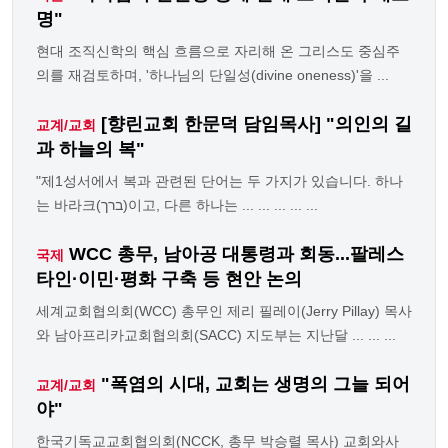
명"
현대 조직신학의 핵심 흐름으로 자리해 온 그리스도 중심주
의를 재검토하며, '하나님의 단일성(divine oneness)'을 ...
[향린교회 한문덕 담임목사] "의인의 길
교계/교회
과 하늘의 복"
"제1성서에서 복과 관련된 단어는 두 가지가 있습니다. 하나
는 바라크(ברך)이고, 다른 하나는 ... ... ... ... ...
WCC 총무, 남아공 대통령과 회동...팔레스
국제
타인·이민·평화 구축 등 현안 논의
세계교회협의회(WCC) 총무인 제리 필레이(Jerry Pillay) 목사
와 남아프리카교회협의회(SACC) 지도부는 지난달 ... ... ...
"폭염의 시대, 교회는 생명의 그늘 되어
교계/교회
야"
한국기독교교회협의회(NCCK, 총무 박승렬 목사) 교회와사