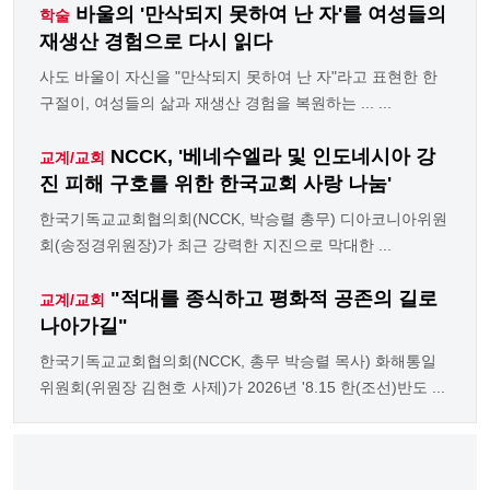
바울의 '만삭되지 못하여 난 자'를 여성들의
학술
재생산 경험으로 다시 읽다
사도 바울이 자신을 "만삭되지 못하여 난 자"라고 표현한 한
구절이, 여성들의 삶과 재생산 경험을 복원하는 ... ...
NCCK, '베네수엘라 및 인도네시아 강
교계/교회
진 피해 구호를 위한 한국교회 사랑 나눔'
한국기독교교회협의회(NCCK, 박승렬 총무) 디아코니아위원
회(송정경위원장)가 최근 강력한 지진으로 막대한 ...
"적대를 종식하고 평화적 공존의 길로
교계/교회
나아가길"
한국기독교교회협의회(NCCK, 총무 박승렬 목사) 화해통일
위원회(위원장 김현호 사제)가 2026년 '8.15 한(조선)반도 ...