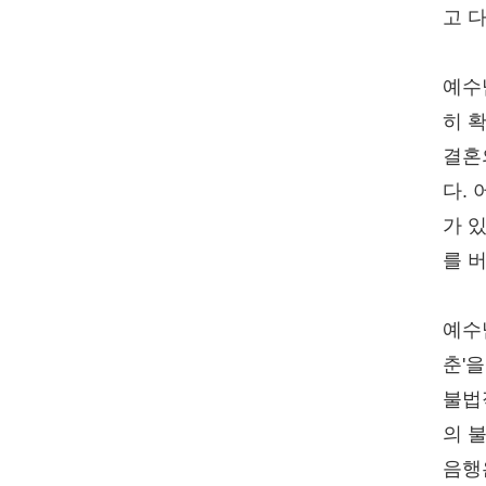
고 다
예수
히 
결혼
다.
가 
를 
예수
춘'
불법
의 
음행