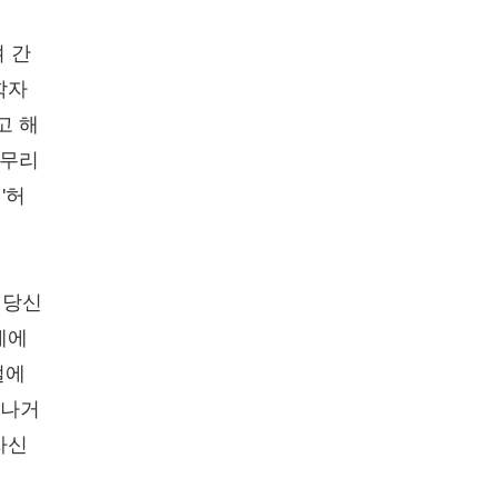
 간
학자
고 해
아무리
'허
 당신
계에
절에
러나거
자신