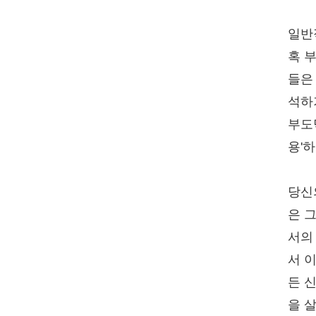
일반
혹 
들은
석하
부도
용'
당신
은 
서의
서 
든 
을 