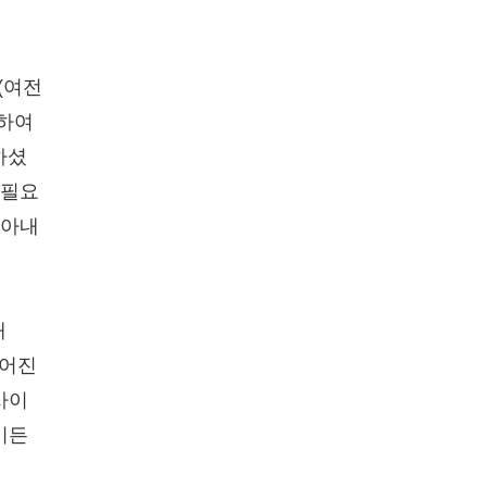
(여전
패하여
하셨
 필요
 아내
매
벌어진
사이
이든