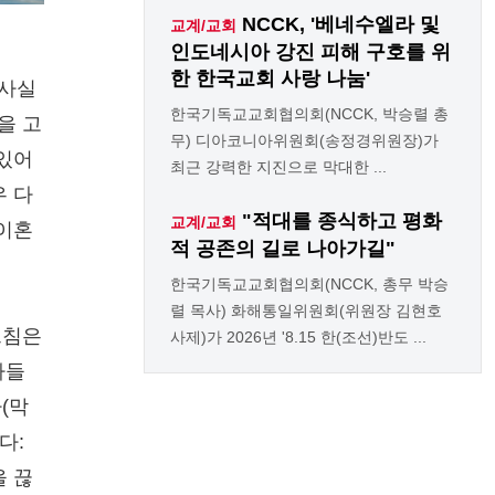
NCCK, '베네수엘라 및
교계/교회
인도네시아 강진 피해 구호를 위
한 한국교회 사랑 나눔'
 사실
한국기독교교회협의회(NCCK, 박승렬 총
을 고
무) 디아코니아위원회(송정경위원장)가
 있어
최근 강력한 지진으로 막대한 ...
우 다
"적대를 종식하고 평화
교계/교회
 이혼
적 공존의 길로 나아가길"
한국기독교교회협의회(NCCK, 총무 박승
렬 목사) 화해통일위원회(위원장 김현호
르침은
사제)가 2026년 '8.15 한(조선)반도 ...
자들
(막
다:
을 끊