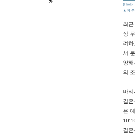
가
(Phot
▲이 부
최근
상 
려하
서 
양해
의 
바리
결혼한
은 
10
결혼