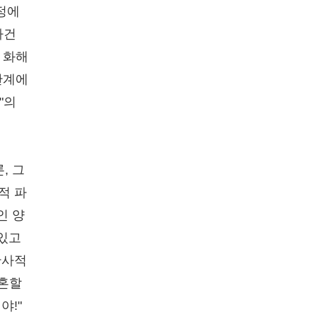
법정에
하건
 화해
관계에
"의
, 그
적 파
인 양
 있고
반사적
이혼할
야!"