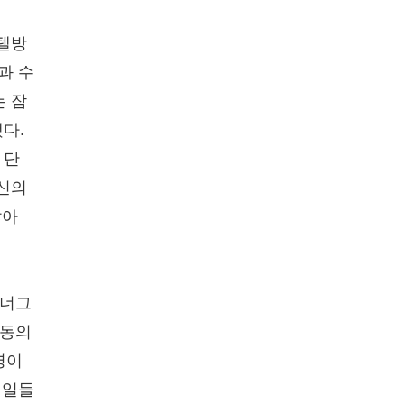
호텔방
과 수
는 잠
다.
 단
자신의
않아
 너그
 동의
령이
 일들