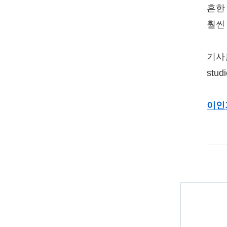
흔한
훨씬
기사출처
stud
이인