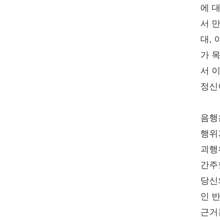
에 
서 
대,
가 
서 
정신
음행
행위
괴행
간주
당신
인 
근거