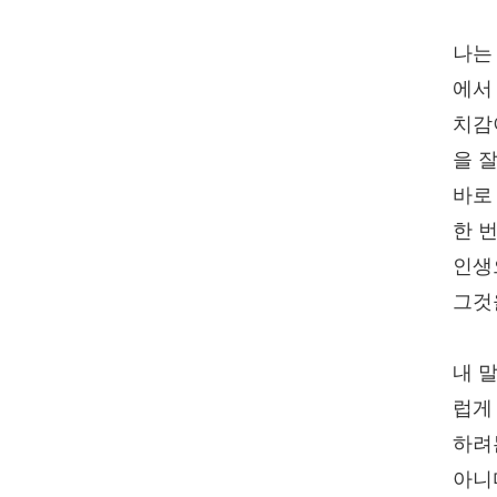
나는
에서
치감
을 
바로
한 
인생
그것
내 
럽게
하려
아니