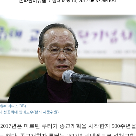
온라인이슈팀
입력 May 13, 2017 05:37 AM KST
o : ⓒ베리타스 DB)
태 성공회대 명예교수(본지 자문위원)
 2017년은 마르틴 루터가 종교개혁을 시작한지 500주년을
는 해다. 종교개혁자 루터는 1517년 비텐베르크 성채교회