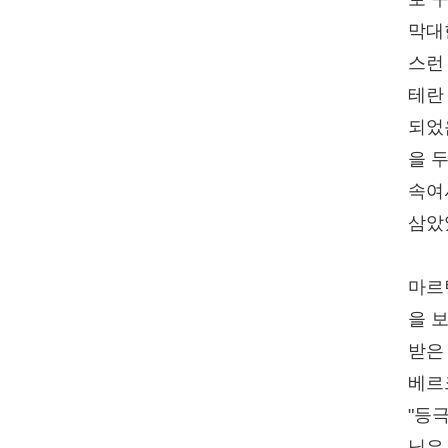
막대
스런
테란 
되었
을 
속여
삼았
마르
을 
받은
베르
"등
님은