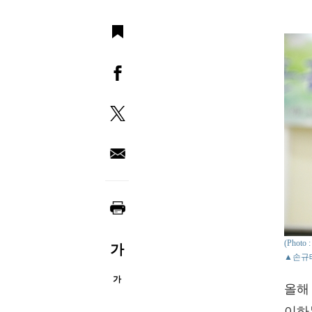
(Phot
가
▲손규
가
올해
이하