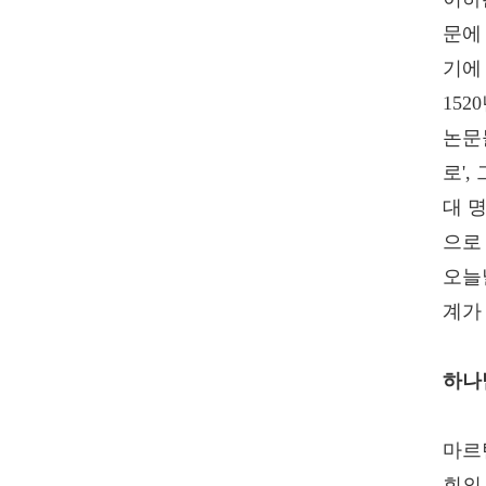
문에
기에
15
논문
로'
대 
으로
오늘
계가
하나
마르
회의