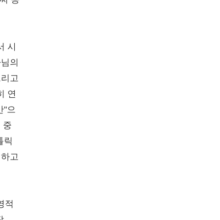
서 시
나님의
그리고
히 연
만"으
 중
톨릭
적하고
영적
장