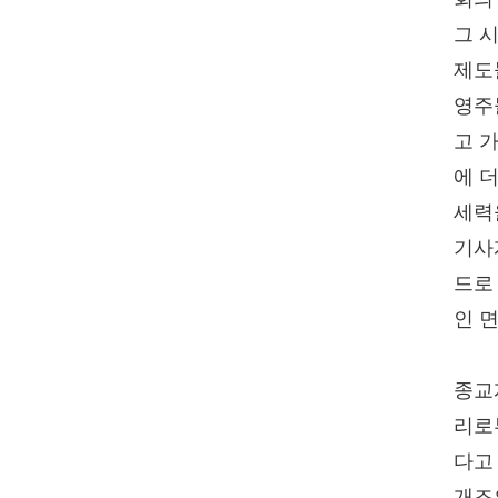
그 
제도
영주
고 
에 
세력
기사
드로
인 
종교
리로
다고
개조