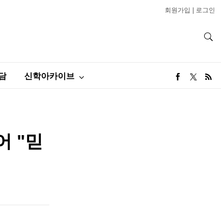
회원가입
|
로그인
담
신학아카이브
어 "믿