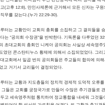
있고(고후 12:8), 만인사제론에 근거해서 모든 신자는 구원
직무를 갖는다.(누가 22:29-30).
 루터는 교황만이 교회의 총회를 소집하고 그 결의들을 
있다는 "공의회 수장권"을 반박한다. 기독론을 다루었던 32
의 초대교회의 총회인 니케아 공의회는 사실상 세속영주
도였던 콘스탄티누스 황제에 의해서 소집되었었다. 그리
초대교회에서 일곱 번의 공의회들은 주교들의 합의에 의해
었고 거기서 교리들이 결정되었다.
 루터는 교황과 지도층들의 정치적 경제적 도덕적 오류를
. 그들은 교회를 궁정국가로 만들어 수많은 추기경들로 
 두고 세속영주처럼 통치하여 정교통합을 내세워 그것들
구별되어야 할 성서의 가르침을 어겼다. 또 교황과 추기경