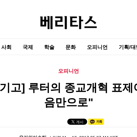
사회
국제
학술
문화
오피니언
기획/대
오피니언
기고] 루터의 종교개혁 표제
음만으로"