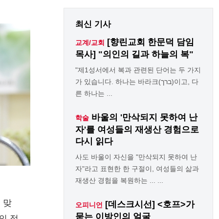
최신 기사
[향린교회 한문덕 담임
교계/교회
목사] "의인의 길과 하늘의 복"
"제1성서에서 복과 관련된 단어는 두 가지
가 있습니다. 하나는 바라크(ברך)이고, 다
른 하나는 ...
바울의 '만삭되지 못하여 난
학술
자'를 여성들의 재생산 경험으로
다시 읽다
사도 바울이 자신을 "만삭되지 못하여 난
자"라고 표현한 한 구절이, 여성들의 삶과
재생산 경험을 복원하는 ... ...
 맞
[데스크시선] <호프>가
오피니언
묻는 이방인의 얼굴
의 정