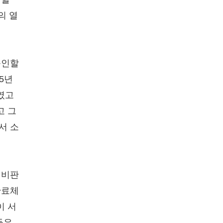
의 열
승인할
5년
였고
고 그
서 소
 비판
관료체
이 서
들은