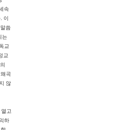
 세속
. 이
 말씀
되는
기독교
'정교
리의
 왜곡
지 않
 열고
 의하
석할