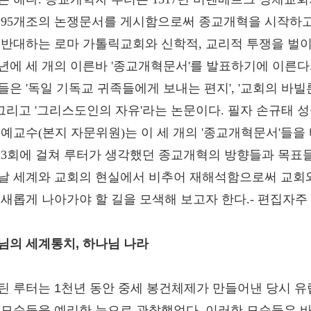
 95개조의 논쟁문서를 게시함으로써 종교개혁을 시작하고
 반대하는 로마 가톨릭교회와 신학적, 교리적 투쟁을 벌
20년에 세 개의 이른바 '종교개혁문서'를 발표하기에 이른다.
들은 '독일 기독교 귀족들에게 보내는 편지', '교회의 바빌
, 그리고 '그리스도인의 자유'라는 논문이다. 필자 손규태 
명예교수(본지 자문위원)는 이 세 개의 '종교개혁문서'들을
 3회에 걸쳐 루터가 생각했던 종교개혁의 방향들과 목표
날 세계와 교회의 현실에서 비추어 재해석함으로써 교회
 새롭게 나아가야 할 길을 모색해 보고자 한다.- 편집자주
님의 세계통치, 하나님 나라
틴 루터는 1천년 동안 중세 봉건체제가 만들어낸 당시 
 모순들을 예리한 눈으로 관찰했었다. 이러한 모순들은 