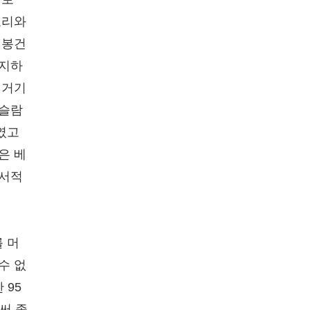
교리와
 봉건
차지하
 거기
이슬람
였고
은 베
성서적
 머
수 없
 95
써 종