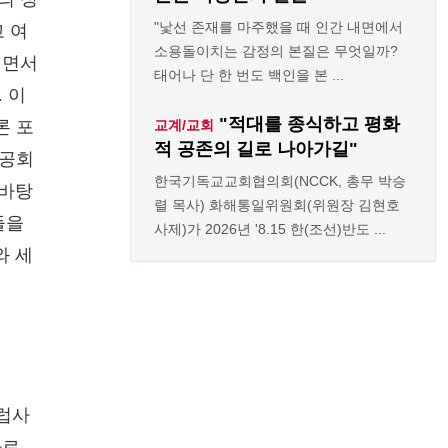
"낯선 존재를 마주했을 때 인간 내면에서
 여
소용돌이치는 감정의 본질은 무엇일까?
이면서
태어나 단 한 번도 백인을 본 ...
 이
"적대를 종식하고 평화
론 포
교계/교회
적 공존의 길로 나아가길"
성공회
한국기독교교회협의회(NCCK, 총무 박승
 바탕
렬 목사) 화해통일위원회(위원장 김현호
들을
사제)가 2026년 '8.15 한(조선)반도 ...
와 세
유럽사
바로