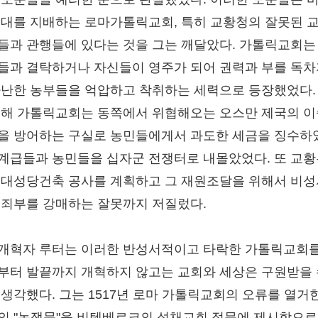
시대를 지배하는 로마가톨릭교회, 특히 교황청의 잘못된 
들과 관행들에 있다는 것을 그는 깨달았다. 가톨릭교회는
들과 결탁하거나 자신들이 영주가 되어 권력과 부를 독
가난한 농부들을 억압하고 착취하는 세력으로 등장했었다.
더해 가톨릭교회는 동쪽에서 위협해오는 오스만 제국의 
을 방어하는 구실로 농민들에게서 과도한 세금을 징수하
계급들과 농민들을 십자군 전쟁터로 내몰았었다. 또 교황
 대성당건축 공사를 계획하고 그 재원조달을 위해서 비
면죄부를 강매하는 잘못까지 저질렀다.
개혁자 루터는 이러한 반성서적이고 타락한 가톨릭교회를
부터 발끝까지 개혁하지 않고는 교회와 세상은 구원받을 
 생각했다. 그는 1517년 로마 가톨릭교회의 오류를 열거한
의 "논쟁문"을 비텐베르크의 성채교회 정문에 제시함으로