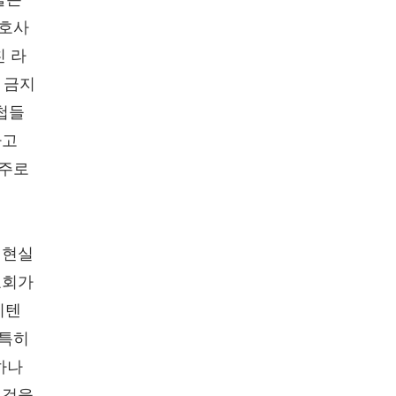
 호사
친 라
이 금지
첩들
라고
영주로
 현실
교회가
비텐
 특히
하나
 것을