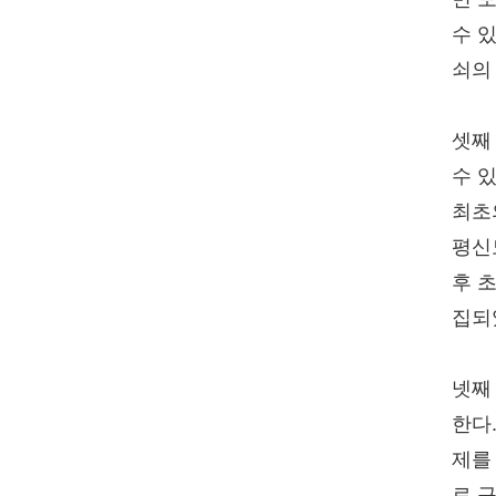
수 
쇠의 
셋째
수 
최초
평신
후 
집되
넷째
한다
제를
로 