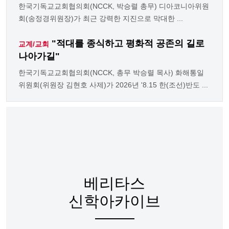
한국기독교교회협의회(NCCK, 박승렬 총무) 디아코니아위원
회(송정경위원장)가 최근 강력한 지진으로 막대한 ...
"적대를 종식하고 평화적 공존의 길로
교계/교회
나아가길"
한국기독교교회협의회(NCCK, 총무 박승렬 목사) 화해통일
위원회(위원장 김현호 사제)가 2026년 '8.15 한(조선)반도 ...
베리타스
신학아카이브