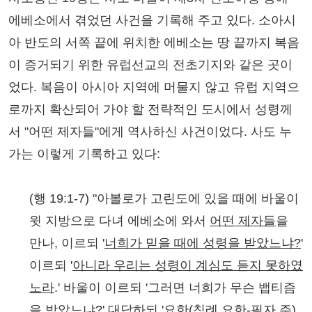
에베소에서 겪었던 사건을 기록해 주고 있다. 소아시
아 반도의 서쪽 끝에 위치한 에베소는 땅 끝까지 복음
이 증거되기 위한 유럽선교의 전초기지와 같은 곳이
었다. 복음이 아시아 지역에 머물지 않고 유럽 지역으
로까지 확산되어 가야 할 전략적인 도시에서 성령께
서 "어떤 제자들"에게 역사하신 사건이었다. 사도 누
가는 이렇게 기록하고 있다:
(행 19:1-7) "아볼로가 고린도에 있을 때에 바울이
윗 지방으로 다녀 에베소에 와서
어떤 제자들
을
만나, 이르되 '
너희가 믿을 때에 성령을 받았느냐
?
'
이르되 '
아니라 우리는 성령이 계심도 듣지 못하였
노라
.' 바울이 이르되 '그러면 너희가 무슨 뱁티즘
을 받았느냐?' 대답하되 '
요한
(
침례 요한
-
필자 주
)