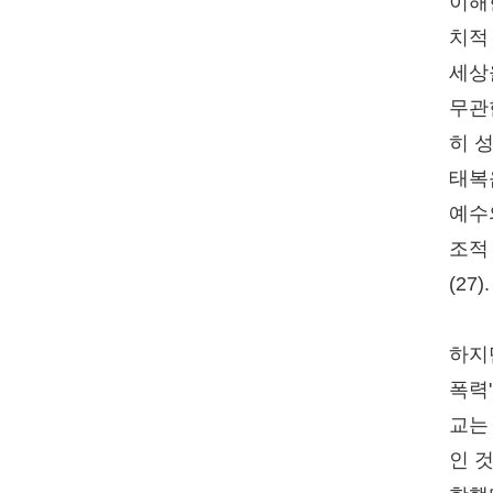
이해
치적
세상
무관
히 성
태복
예수
조적
(27).
하지
폭력'
교는
인 것