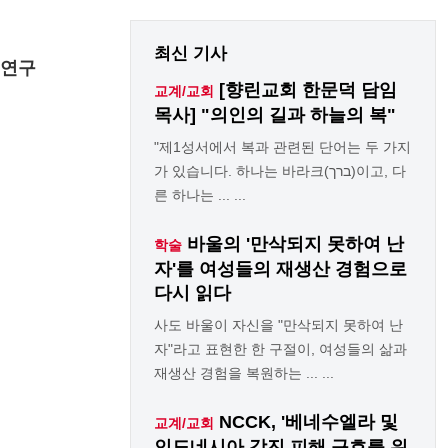
최신 기사
교연구
[향린교회 한문덕 담임
교계/교회
목사] "의인의 길과 하늘의 복"
"제1성서에서 복과 관련된 단어는 두 가지
가 있습니다. 하나는 바라크(ברך)이고, 다
른 하나는 ... ...
바울의 '만삭되지 못하여 난
학술
자'를 여성들의 재생산 경험으로
다시 읽다
사도 바울이 자신을 "만삭되지 못하여 난
자"라고 표현한 한 구절이, 여성들의 삶과
재생산 경험을 복원하는 ... ...
NCCK, '베네수엘라 및
교계/교회
인도네시아 강진 피해 구호를 위