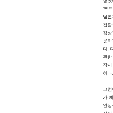
항했다
'부
담론
겁함
감상
뭇하게
다.
관한
잠시
하다
그런
가 
인상