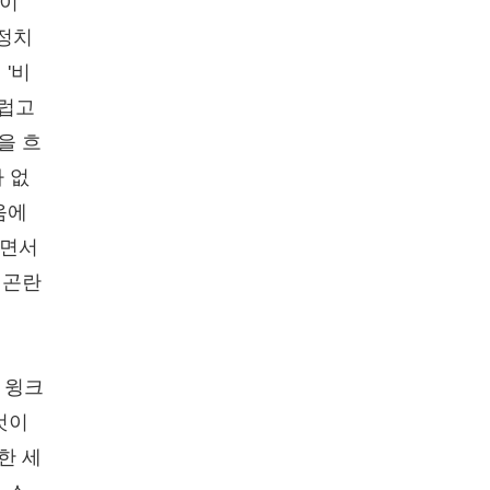
점이
 정치
'비
드럽고
을 흐
가 없
움에
살면서
 곤란
 윙크
것이
한 세