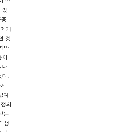
이 반
되었
종종
들에게
던 것
지만,
음이
있다
했다.
하게
 없다
 정의
 받는
고 생