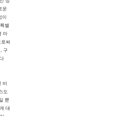
인 정
로운
없이
 특별
령 마
으로써
, 구
다
 비
리스도
일 뿐
게 대