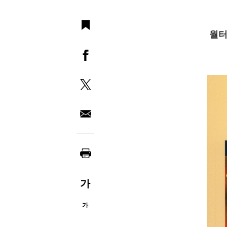
월터
가
가