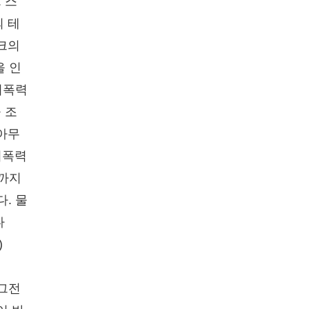
 스
의 테
윙크의
을 인
비폭력
 조
 아무
비폭력
끝까지
. 물
다
)
 그전