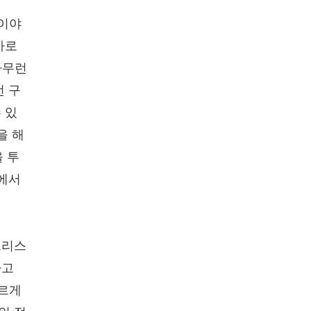
함이야
바로
아무런
런 구
 있
을 해
을 투
속에서
 그리스
하고
바르게