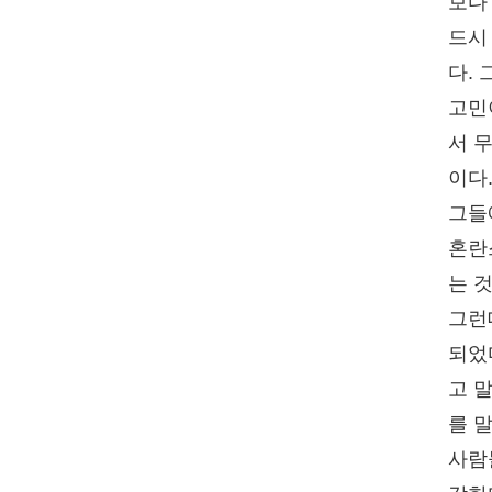
보다
드시
다.
고민
서 
이다
그들
혼란
는 
그런
되었
고 
를 
사람