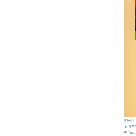
(Phot
▲예수의
력’(mil