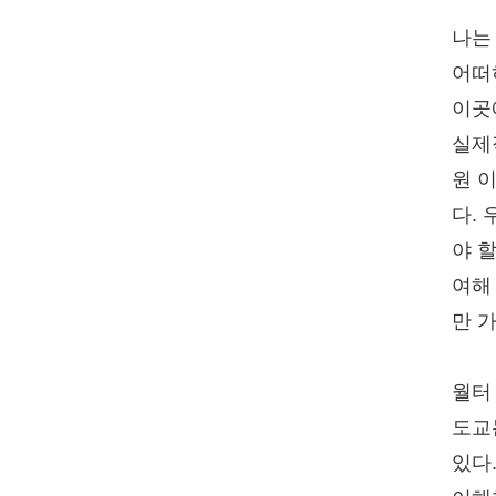
나는
어떠
이곳
실제
원 
다.
야 할
여해
만 
월터 
도교
있다