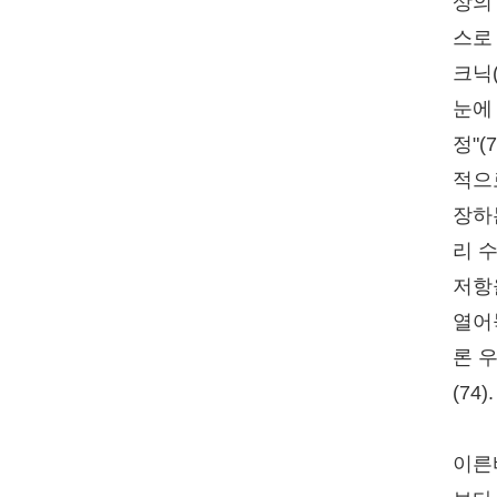
상의
스로
크닉
눈에
정"
적으
장하
리 
저항
열어
론 
(74
이른