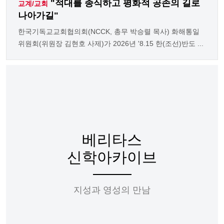
"적대를 종식하고 평화적 공존의 길로
교계/교회
나아가길"
한국기독교교회협의회(NCCK, 총무 박승렬 목사) 화해통일
위원회(위원장 김현호 사제)가 2026년 '8.15 한(조선)반도 ...
베리타스
신학아카이브
지성과 영성의 만남