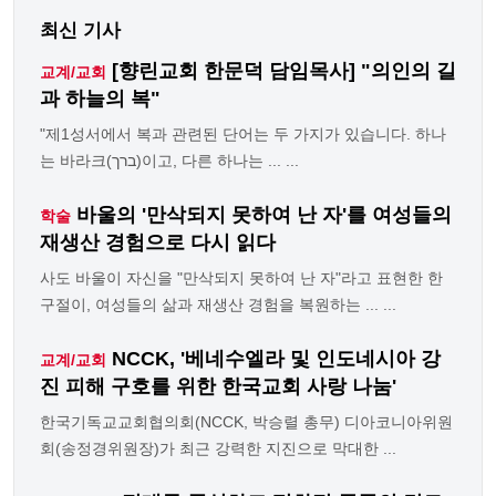
최신 기사
[향린교회 한문덕 담임목사] "의인의 길
교계/교회
과 하늘의 복"
"제1성서에서 복과 관련된 단어는 두 가지가 있습니다. 하나
는 바라크(ברך)이고, 다른 하나는 ... ...
바울의 '만삭되지 못하여 난 자'를 여성들의
학술
재생산 경험으로 다시 읽다
사도 바울이 자신을 "만삭되지 못하여 난 자"라고 표현한 한
구절이, 여성들의 삶과 재생산 경험을 복원하는 ... ...
NCCK, '베네수엘라 및 인도네시아 강
교계/교회
진 피해 구호를 위한 한국교회 사랑 나눔'
한국기독교교회협의회(NCCK, 박승렬 총무) 디아코니아위원
회(송정경위원장)가 최근 강력한 지진으로 막대한 ...