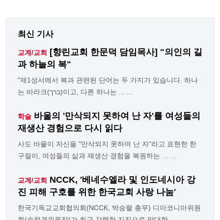
최신 기사
[향린교회 한문덕 담임목사] "의인의 길
교계/교회
과 하늘의 복"
"제1성서에서 복과 관련된 단어는 두 가지가 있습니다. 하나
는 바라크(ברך)이고, 다른 하나는 ... ...
바울의 '만삭되지 못하여 난 자'를 여성들의
학술
재생산 경험으로 다시 읽다
사도 바울이 자신을 "만삭되지 못하여 난 자"라고 표현한 한
구절이, 여성들의 삶과 재생산 경험을 복원하는 ... ...
NCCK, '베네수엘라 및 인도네시아 강
교계/교회
진 피해 구호를 위한 한국교회 사랑 나눔'
한국기독교교회협의회(NCCK, 박승렬 총무) 디아코니아위원
회(송정경위원장)가 최근 강력한 지진으로 막대한 ...