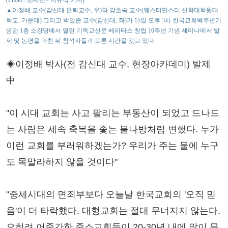
(Photo : ⓒ사진= 지유석 기자)
▲이정배 교수(감신대 은퇴교수, 우)와 강호숙 교수(웨스터민스터 신학대학원대
학교, 가운데) 그리고 박일준 교수(감신대, 좌)가 15일 오후 3시 한국교회백주년기
념관 1층 소강당에서 열린 기독교신문 베리타스 창립 10주년 기념 세미나에서 발
제 및 논평을 마친 뒤 참석자들과 토론 시간을 갖고 있다.
◈이정배 박사(전 감신대 교수, 현장아카데미) 발제
中
"이 시대 교회는 사고 팔리는 부동산이 되었고 드나드
는 사람은 세속 축복을 좇는 불나방처럼 변했다. 누가
이런 교회를 부러워하겠는가? 우리가 주는 물에 누구
도 목말라하지 않을 것이다"
"중세시대의 면죄부보다 오늘날 한국교회의 '오직 믿
음'이 더 타락했다. 대형교회는 절대 무너지지 않는다.
오히려 어중간한 중소교회들이 20-30년 내에 많이 무