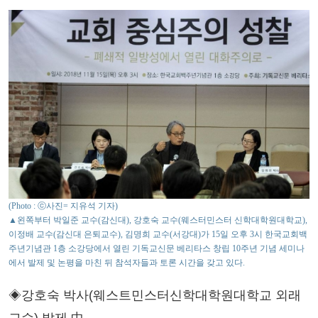
(Photo : ⓒ사진= 지유석 기자)
▲왼쪽부터 박일준 교수(감신대), 강호숙 교수(웨스터민스터 신학대학원대학교),
이정배 교수(감신대 은퇴교수), 김명희 교수(서강대)가 15일 오후 3시 한국교회백
주년기념관 1층 소강당에서 열린 기독교신문 베리타스 창립 10주년 기념 세미나
에서 발제 및 논평을 마친 뒤 참석자들과 토론 시간을 갖고 있다.
◈강호숙 박사(웨스트민스터신학대학원대학교 외래
교수) 발제 中